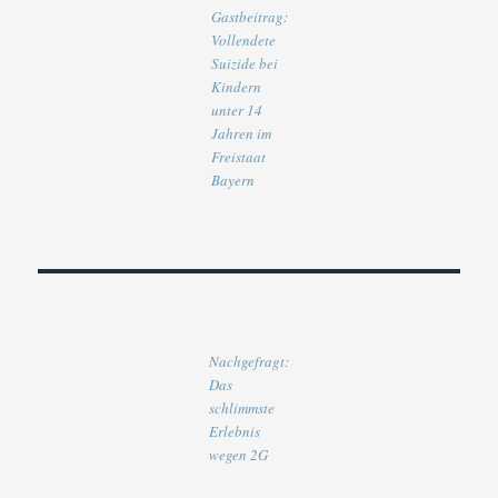
Gastbeitrag:
Vollendete
Suizide bei
Kindern
unter 14
Jahren im
Freistaat
Bayern
Nachgefragt:
Das
schlimmste
Erlebnis
wegen 2G