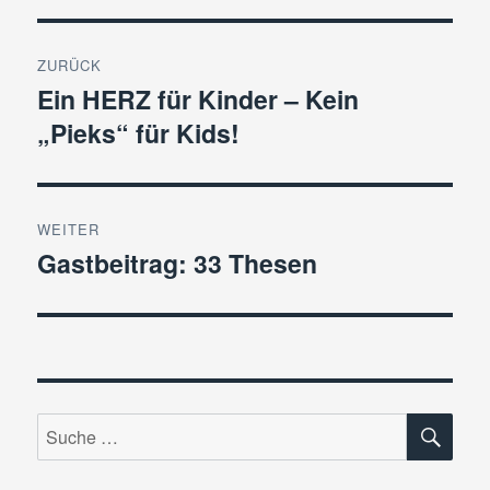
Beitragsnavigation
ZURÜCK
Ein HERZ für Kinder – Kein
Vorheriger
„Pieks“ für Kids!
Beitrag:
WEITER
Gastbeitrag: 33 Thesen
Nächster
Beitrag:
SU
Suche
nach: