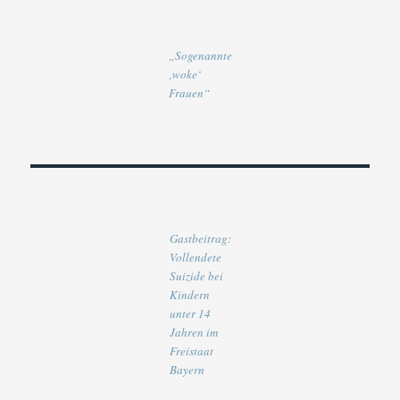
„Sogenannte
‚woke‘
Frauen“
Gastbeitrag:
Vollendete
Suizide bei
Kindern
unter 14
Jahren im
Freistaat
Bayern