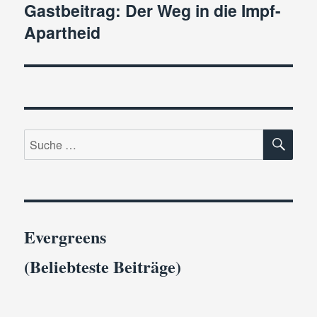
Gastbeitrag: Der Weg in die Impf-
Nächster
Apartheid
Beitrag:
SU
Suche
nach:
Evergreens
(Beliebteste Beiträge)