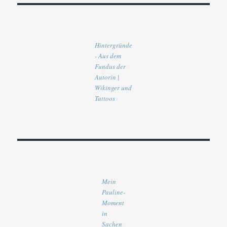
Hintergründe
- Aus dem
Fundus der
Autorin |
Wikinger und
Tattoos
Mein
Pauline-
Moment
in
Sachen