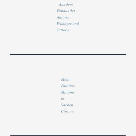
- Aus dem
Fundus der
Autorin |
Wikinger und
Tattoos
Mein
Pauline-
Moment
in
Sachen
Corona