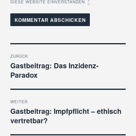
DIESE WEBSITE EINVERSTANDEN.
*
Beitragsnavigation
ZURÜCK
Gastbeitrag: Das Inzidenz-
Vorheriger
Paradox
Beitrag:
WEITER
Gastbeitrag: Impfpflicht – ethisch
Nächster
vertretbar?
Beitrag: