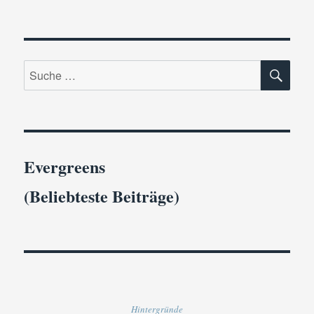
SU
Suche
nach:
Evergreens
(Beliebteste Beiträge)
Hintergründe