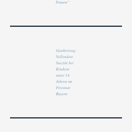
Frauen“
Gastbeitrag:
Vollendete
Suizide bei
Kindern
unter 14
Jahren im
Freistaat
Bayern