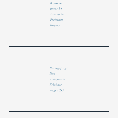
Kindern
unter 14
Jahren im
Freistaat
Bayern
Nachgefragt:
Das
schlimmste
Erlebnis
wegen 2G