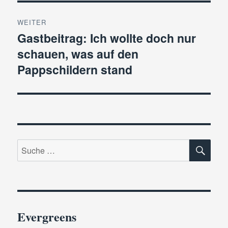
WEITER
Gastbeitrag: Ich wollte doch nur
Nächster
schauen, was auf den
Beitrag:
Pappschildern stand
SU
Suche
nach:
Evergreens