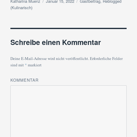
Autor
Veröffentlicht
Kategorien
Katharina Muenz
Januar 15, 2022
Gastbeitrag
,
Reblogged
am
(Kulinarisch)
Schreibe einen Kommentar
Deine E-Mail-Adresse wird nicht veröffentlicht.
Erforderliche Felder
sind mit
*
markiert
KOMMENTAR