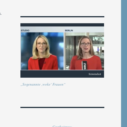
.
„Sogenannte ‚woke‘ Frauen“
Gastbeitrag: