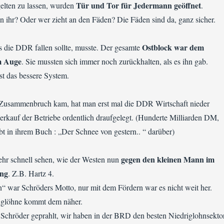
Tür und Tor für Jedermann geöffnet
elten zu lassen, wurden
.
 ihr? Oder wer zieht an den Fäden? Die Fäden sind da, ganz sicher.
Ostblock war dem
s die DDR fallen sollte, musste. Der gesamte
m Auge
. Sie mussten sich immer noch zurückhalten, als es ihn gab.
st das bessere System.
Zusammenbruch kam, hat man erst mal die DDR Wirtschaft nieder
rkauf der Betriebe ordentlich draufgelegt. (Hunderte Milliarden DM,
t in ihrem Buch : „Der Schnee von gestern.. “ darüber)
gegen den kleinen Mann im
ehr schnell sehen, wie der Westen nun
ing
. Z.B. Hartz 4.
“ war Schröders Motto, nur mit dem Fördern war es nicht weit her.
iglöhne kommt dem näher.
chröder geprahlt, wir haben in der BRD den besten Niedriglohnsekto