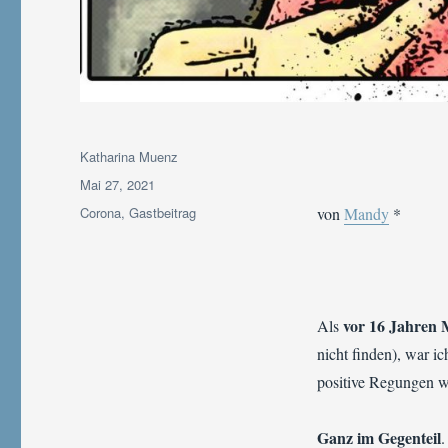
Autor
Katharina Muenz
Veröffentlicht
Mai 27, 2021
am
Kategorien
Corona
,
Gastbeitrag
von
Mandy
*
vor 16 Jahren 
Als
nicht finden), war i
positive Regungen wi
Ganz im Gegenteil
.