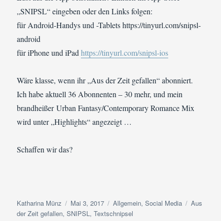
„SNIPSL“ eingeben oder den Links folgen:
für Android-Handys und -Tablets https://tinyurl.com/snipsl-
android
für iPhone und iPad
https://tinyurl.com/snipsl-ios
Wäre klasse, wenn ihr „Aus der Zeit gefallen“ abonniert.
Ich habe aktuell 36 Abonnenten – 30 mehr, und mein
brandheißer Urban Fantasy/Contemporary Romance Mix
wird unter „Highlights“ angezeigt …
Schaffen wir das?
Autor
Veröffentlicht
Kategorien
Schlagwör
Katharina Münz
Mai 3, 2017
Allgemein
,
Social Media
Aus
am
der Zeit gefallen
,
SNIPSL
,
Textschnipsel