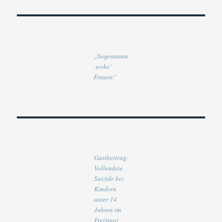
„Sogenannte
‚woke‘
Frauen“
Gastbeitrag:
Vollendete
Suizide bei
Kindern
unter 14
Jahren im
Freistaat