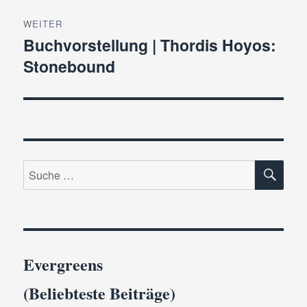
WEITER
Buchvorstellung | Thordis Hoyos:
Nächster
Stonebound
Beitrag:
SU
Suche
nach:
Evergreens
(Beliebteste Beiträge)