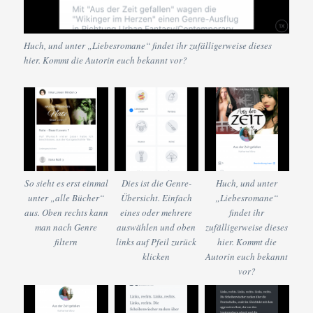
Huch, und unter „Liebesromane“ findet ihr zufälligerweise dieses
hier. Kommt die Autorin euch bekannt vor?
So sieht es erst einmal
Dies ist die Genre-
Huch, und unter
unter „alle Bücher“
Übersicht. Einfach
„Liebesromane“
aus. Oben rechts kann
eines oder mehrere
findet ihr
man nach Genre
auswählen und oben
zufälligerweise dieses
filtern
links auf Pfeil zurück
hier. Kommt die
klicken
Autorin euch bekannt
vor?