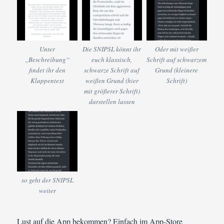
Unter
Die SNIPSL könnt ihr
Oder mit weißer
„Beschreibung“
euch klassisch,
Schrift auf schwarzem
findet ihr den
schwarze Schrift auf
Grund (kleinere
Klappentext
weißen Grund (hier
Schrift)
mit größerer Schrift)
darstellen lassen
so geht der SNIPSL
weiter
Lust auf die App bekommen? Einfach im App-Store