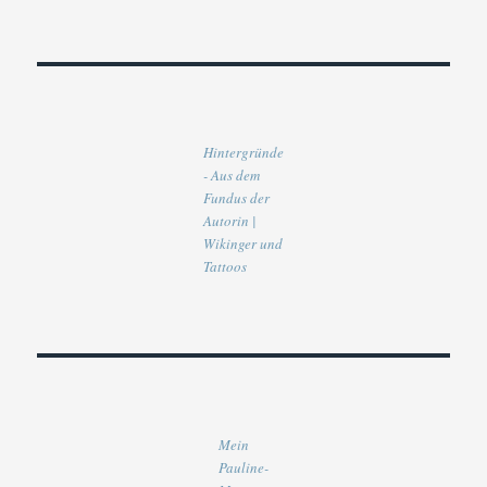
Hintergründe
- Aus dem
Fundus der
Autorin |
Wikinger und
Tattoos
Mein
Pauline-