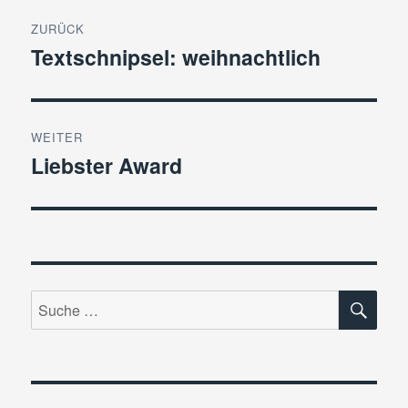
Beitragsnavigation
ZURÜCK
Textschnipsel: weihnachtlich
Vorheriger
Beitrag:
WEITER
Liebster Award
Nächster
Beitrag:
SU
Suche
nach: