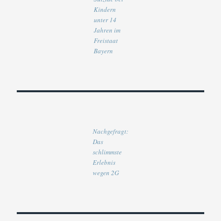
Kindern
unter 14
Jahren im
Freistaat
Bayern
Nachgefragt:
Das
schlimmste
Erlebnis
wegen 2G