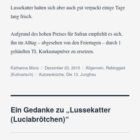
Lussekatter halten sich aber auch gut verpackt einige Tage
lang frisch.
Aufgrund des hohen Preises für Safran empfiehlt es sich,
ihn im Alltag – abgesehen von den Feiertagen – durch 1
gehäuften TL Kurkumapulver zu ersetzen.
Autor
Veröffentlicht
Kategorien
Katharina Münz
Dezember 23, 2015
Allgemein
,
Reblogged
Schlagwörter
am
(Kulinarisch)
Autorenküche
,
Die 13. Jungfrau
Ein Gedanke zu „Lussekatter
(Luciabrötchen)“