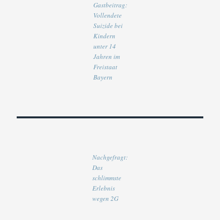
Gastbeitrag:
Vollendete
Suizide bei
Kindern
unter 14
Jahren im
Freistaat
Bayern
Nachgefragt:
Das
schlimmste
Erlebnis
wegen 2G