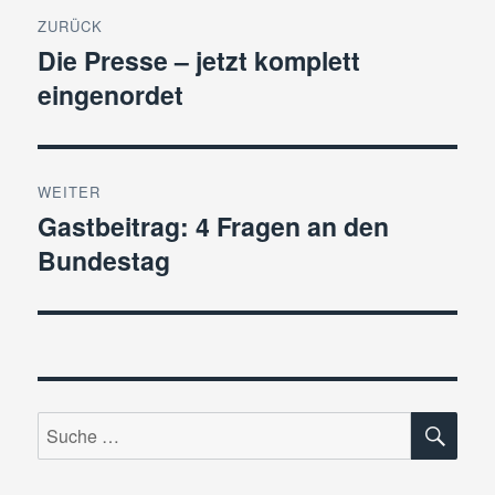
Beitragsnavigation
ZURÜCK
Die Presse – jetzt komplett
Vorheriger
eingenordet
Beitrag:
WEITER
Gastbeitrag: 4 Fragen an den
Nächster
Bundestag
Beitrag:
SU
Suche
nach: