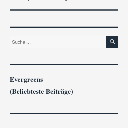
SU
Suche
nach:
Evergreens
(Beliebteste Beiträge)