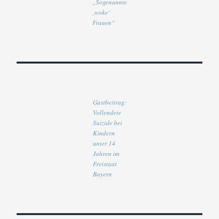
„Sogenannte
‚woke‘
Frauen“
Gastbeitrag:
Vollendete
Suizide bei
Kindern
unter 14
Jahren im
Freistaat
Bayern