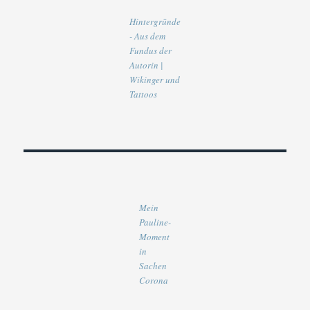
Hintergründe
- Aus dem
Fundus der
Autorin |
Wikinger und
Tattoos
Mein
Pauline-
Moment
in
Sachen
Corona