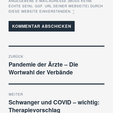
ANGEGEBENE E-MAIL-ADRESSE (MUSS KEINE
ECHTE SEIN), GGF. URL DEINER WEBSEITE) DURCH
DIESE WEBSITE EINVERSTANDEN.
*
Beitragsnavigation
ZURÜCK
Pandemie der Ärzte – Die
Vorheriger
Wortwahl der Verbände
Beitrag:
WEITER
Schwanger und COVID – wichtig:
Nächster
Therapievorschlag
Beitrag: