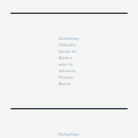
Gastbeitrag:
Vollendete
Suizide bei
Kindern
unter 14
Jahren im
Freistaat
Bayern
Nachgefragt: