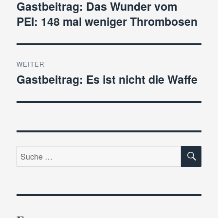
Gastbeitrag: Das Wunder vom
Vorheriger
PEI: 148 mal weniger Thrombosen
Beitrag:
WEITER
Gastbeitrag: Es ist nicht die Waffe
Nächster
Beitrag:
SU
Suche
nach: