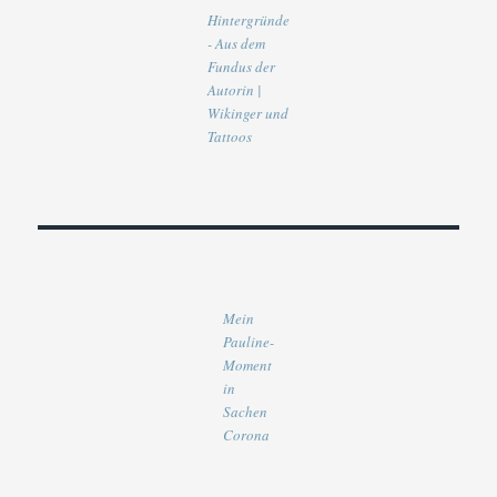
Hintergründe
- Aus dem
Fundus der
Autorin |
Wikinger und
Tattoos
Mein
Pauline-
Moment
in
Sachen
Corona