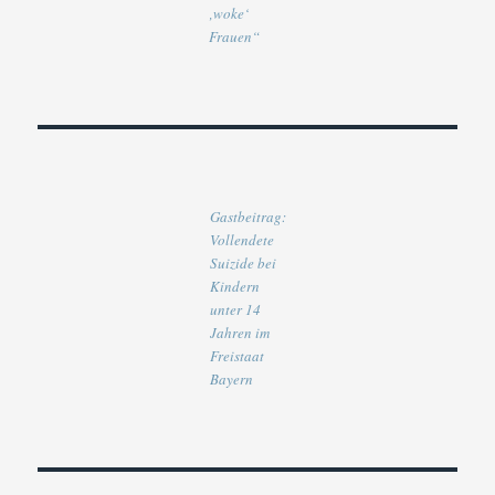
‚woke‘
Frauen“
Gastbeitrag:
Vollendete
Suizide bei
Kindern
unter 14
Jahren im
Freistaat
Bayern