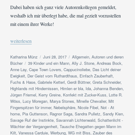
Dabei haben sich ganz viele Autorenkollegen gemeldet,
weshalb ich mir überlegt habe, die mal gezielt vorzustellen
mit einem ihrer Werke!
„Happy-End-Autoren | Das ultimative Outing“
weiterlesen
Autor
Veröffentlicht
Kategorien
Katharina Münz
Juni 28, 2017
Allgemein
,
Autoren und deren
Schlagwörter
am
Bücher
39 Kinder und ein Mann
,
Ally J. Stone
,
Andreas Bock
,
Anne Lay
,
Cape Town Lovers
,
Cappucinoliebe
,
Das Licht deiner
Ewigkeit
,
Der Geist vom Ruthardthaus
,
Einfach Zauberhaft
,
Fuchs & Hase
,
Gabriele Ketterl
,
Gerdi Büttner
,
Greta Schneider
,
Highlands mit Hindernissen
,
Himlen er bla
,
Ida
,
Johanna Benden
,
Jürgen Friemel
,
Kerry Greine
,
Konfekt mit Zucker-Kuss
,
Lotte R.
Wöss
,
Lucy Moregan
,
Marya Stones
,
Minelle Chevalier
,
Mit
Fingerspitzen für immer
,
Nebelsphäre
,
Nicole Fibel
,
Not - At
home
,
Pia Guttenson
,
Ragnor Saga
,
Sandra Pulletz
,
Sandy Kien
,
Savage Ruf der Instinkte
,
Savannah Lichtenwald
,
Schattenlicht -
Wächter der Vergangenheit
,
Tausche Ehegatten gegen Mann im
Kilt
,
Vanessa Carduie
,
Werbung
,
WG mit Biss
,
Zauber des