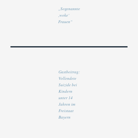
„Sogenannte
‚woke‘
Frauen“
Gastbeitrag:
Vollendete
Suizide bei
Kindern
unter 14
Jahren im
Freistaat
Bayern