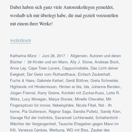
Dabei haben sich ganz viele Autorenkollegen gemeldet,
weshalb ich mir überlegt habe, die mal gezielt vorzustellen
mit einem ihrer Werke!
„Happy-End-Autoren | Das ultimative Outing“
weiterlesen
Autor
Veröffentlicht
Kategorien
Katharina Münz
Juni 28, 2017
Allgemein
,
Autoren und deren
Schlagwörter
am
Bücher
39 Kinder und ein Mann
,
Ally J. Stone
,
Andreas Bock
,
Anne Lay
,
Cape Town Lovers
,
Cappucinoliebe
,
Das Licht deiner
Ewigkeit
,
Der Geist vom Ruthardthaus
,
Einfach Zauberhaft
,
Fuchs & Hase
,
Gabriele Ketterl
,
Gerdi Büttner
,
Greta Schneider
,
Highlands mit Hindernissen
,
Himlen er bla
,
Ida
,
Johanna Benden
,
Jürgen Friemel
,
Kerry Greine
,
Konfekt mit Zucker-Kuss
,
Lotte R.
Wöss
,
Lucy Moregan
,
Marya Stones
,
Minelle Chevalier
,
Mit
Fingerspitzen für immer
,
Nebelsphäre
,
Nicole Fibel
,
Not - At
home
,
Pia Guttenson
,
Ragnor Saga
,
Sandra Pulletz
,
Sandy Kien
,
Savage Ruf der Instinkte
,
Savannah Lichtenwald
,
Schattenlicht -
Wächter der Vergangenheit
,
Tausche Ehegatten gegen Mann im
Kilt
,
Vanessa Carduie
,
Werbung
,
WG mit Biss
,
Zauber des