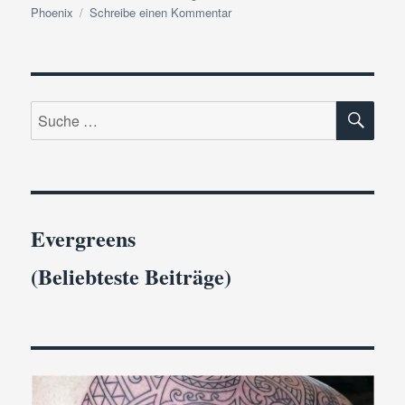
zu
Phoenix
Schreibe einen Kommentar
Happy-
End-
Autoren
|
SU
Das
Suche
ultimative
nach:
Outing
Evergreens
(Beliebteste Beiträge)