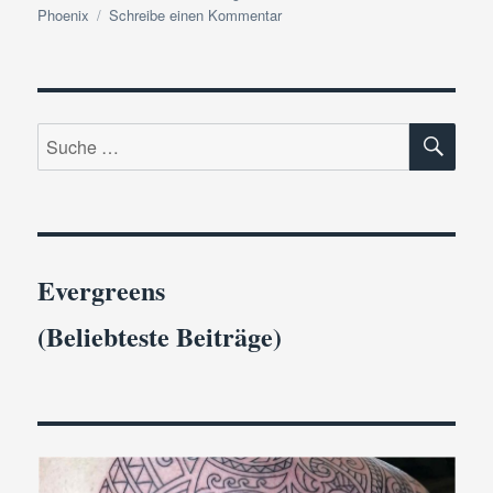
zu
Phoenix
Schreibe einen Kommentar
Happy-
End-
Autoren
|
SU
Das
Suche
ultimative
nach:
Outing
Evergreens
(Beliebteste Beiträge)