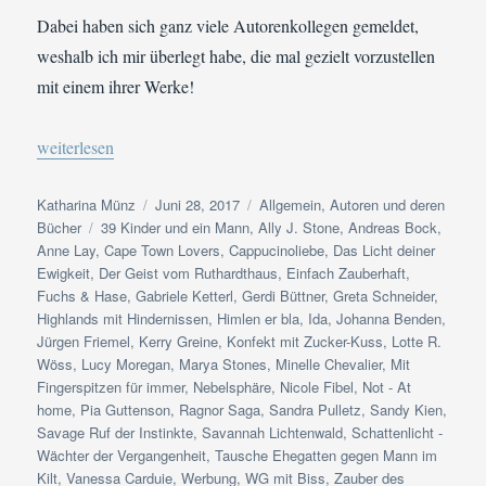
Dabei haben sich ganz viele Autorenkollegen gemeldet,
weshalb ich mir überlegt habe, die mal gezielt vorzustellen
mit einem ihrer Werke!
„Happy-End-Autoren | Das ultimative Outing“
weiterlesen
Autor
Veröffentlicht
Kategorien
Katharina Münz
Juni 28, 2017
Allgemein
,
Autoren und deren
Schlagwörter
am
Bücher
39 Kinder und ein Mann
,
Ally J. Stone
,
Andreas Bock
,
Anne Lay
,
Cape Town Lovers
,
Cappucinoliebe
,
Das Licht deiner
Ewigkeit
,
Der Geist vom Ruthardthaus
,
Einfach Zauberhaft
,
Fuchs & Hase
,
Gabriele Ketterl
,
Gerdi Büttner
,
Greta Schneider
,
Highlands mit Hindernissen
,
Himlen er bla
,
Ida
,
Johanna Benden
,
Jürgen Friemel
,
Kerry Greine
,
Konfekt mit Zucker-Kuss
,
Lotte R.
Wöss
,
Lucy Moregan
,
Marya Stones
,
Minelle Chevalier
,
Mit
Fingerspitzen für immer
,
Nebelsphäre
,
Nicole Fibel
,
Not - At
home
,
Pia Guttenson
,
Ragnor Saga
,
Sandra Pulletz
,
Sandy Kien
,
Savage Ruf der Instinkte
,
Savannah Lichtenwald
,
Schattenlicht -
Wächter der Vergangenheit
,
Tausche Ehegatten gegen Mann im
Kilt
,
Vanessa Carduie
,
Werbung
,
WG mit Biss
,
Zauber des