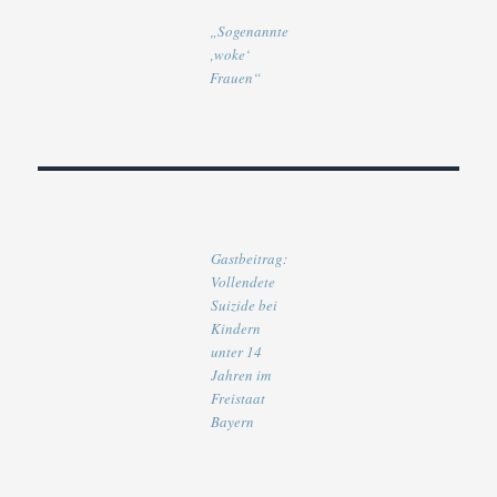
„Sogenannte
‚woke‘
Frauen“
Gastbeitrag:
Vollendete
Suizide bei
Kindern
unter 14
Jahren im
Freistaat
Bayern