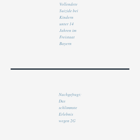
Vollendete
Suizide bei
Kindern
unter 14
Jahren im
Freistaat
Bayern
Nachgefragt:
Das
schlimmste
Erlebnis
wegen 2G