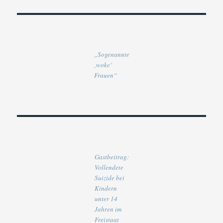
„Sogenannte
‚woke‘
Frauen“
Gastbeitrag:
Vollendete
Suizide bei
Kindern
unter 14
Jahren im
Freistaat