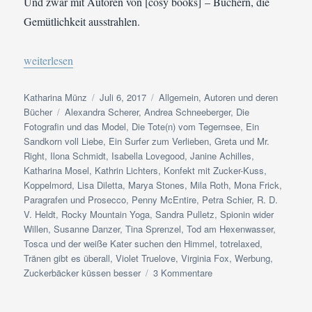
Und zwar mit Autoren von [cosy books] – Büchern, die
Gemütlichkeit ausstrahlen.
„[cosy-book]-Autoren | Die ultimative Liste“
weiterlesen
Autor
Veröffentlicht
Kategorien
Katharina Münz
Juli 6, 2017
Allgemein
,
Autoren und deren
Schlagwörter
am
Bücher
Alexandra Scherer
,
Andrea Schneeberger
,
Die
Fotografin und das Model
,
Die Tote(n) vom Tegernsee
,
Ein
Sandkorn voll Liebe
,
Ein Surfer zum Verlieben
,
Greta und Mr.
Right
,
Ilona Schmidt
,
Isabella Lovegood
,
Janine Achilles
,
Katharina Mosel
,
Kathrin Lichters
,
Konfekt mit Zucker-Kuss
,
Koppelmord
,
Lisa Diletta
,
Marya Stones
,
Mila Roth
,
Mona Frick
,
Paragrafen und Prosecco
,
Penny McEntire
,
Petra Schier
,
R. D.
V. Heldt
,
Rocky Mountain Yoga
,
Sandra Pulletz
,
Spionin wider
Willen
,
Susanne Danzer
,
Tina Sprenzel
,
Tod am Hexenwasser
,
Tosca und der weiße Kater suchen den Himmel
,
totrelaxed
,
Tränen gibt es überall
,
Violet Truelove
,
Virginia Fox
,
Werbung
,
zu
Zuckerbäcker küssen besser
3 Kommentare
[cosy-
book]-