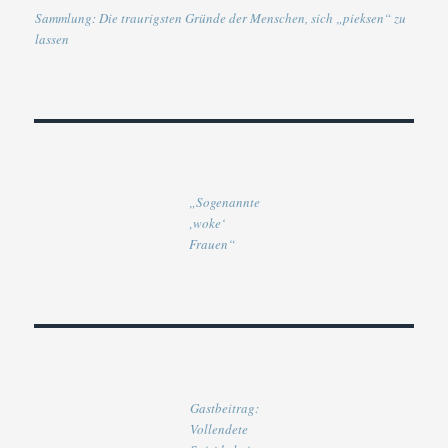
Sammlung: Die traurigsten Gründe der Menschen, sich „pieksen“ zu
lassen
„Sogenannte
‚woke‘
Frauen“
Gastbeitrag:
Vollendete