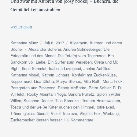
Und zwar mit Autoren von [cosy books] – Büchern, die
Gemütlichkeit ausstrahlen.
„[cosy-book]-Autoren | Die ultimative Liste“
weiterlesen
Autor
Veröffentlicht
Kategorien
Katharina Münz
Juli 6, 2017
Allgemein
,
Autoren und deren
Schlagwörter
am
Bücher
Alexandra Scherer
,
Andrea Schneeberger
,
Die
Fotografin und das Model
,
Die Tote(n) vom Tegernsee
,
Ein
Sandkorn voll Liebe
,
Ein Surfer zum Verlieben
,
Greta und Mr.
Right
,
Ilona Schmidt
,
Isabella Lovegood
,
Janine Achilles
,
Katharina Mosel
,
Kathrin Lichters
,
Konfekt mit Zucker-Kuss
,
Koppelmord
,
Lisa Diletta
,
Marya Stones
,
Mila Roth
,
Mona Frick
,
Paragrafen und Prosecco
,
Penny McEntire
,
Petra Schier
,
R. D.
V. Heldt
,
Rocky Mountain Yoga
,
Sandra Pulletz
,
Spionin wider
Willen
,
Susanne Danzer
,
Tina Sprenzel
,
Tod am Hexenwasser
,
Tosca und der weiße Kater suchen den Himmel
,
totrelaxed
,
Tränen gibt es überall
,
Violet Truelove
,
Virginia Fox
,
Werbung
,
zu
Zuckerbäcker küssen besser
3 Kommentare
[cosy-
book]-