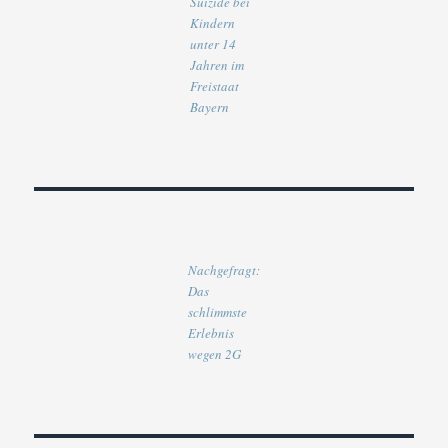
Suizide bei
Kindern
unter 14
Jahren im
Freistaat
Bayern
Nachgefragt:
Das
schlimmste
Erlebnis
wegen 2G