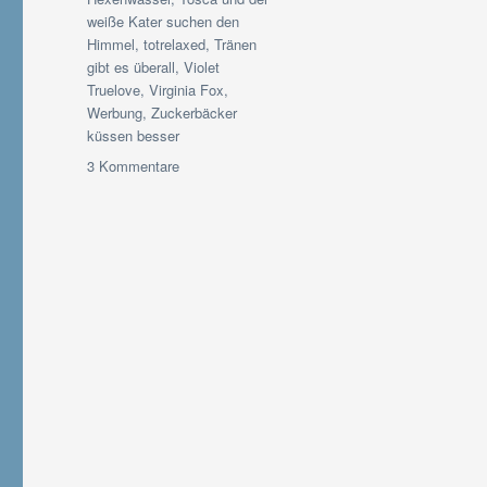
weiße Kater suchen den
Himmel
,
totrelaxed
,
Tränen
gibt es überall
,
Violet
Truelove
,
Virginia Fox
,
Werbung
,
Zuckerbäcker
küssen besser
zu
3 Kommentare
[cosy-
book]-
Autoren
|
Die
ultimative
Liste