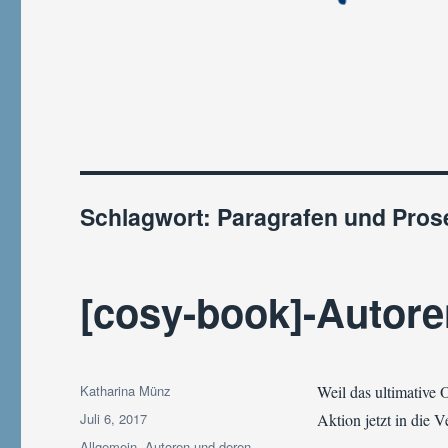
Schlagwort:
Paragrafen und Pros
[cosy-book]-Autoren
Autor
Katharina Münz
Weil das ultimative 
Veröffentlicht
Juli 6, 2017
Aktion jetzt in die 
am
Kategorien
Allgemein
,
Autoren und deren