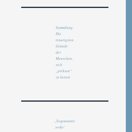
Sammlung:
Die
traurigsten
Gründe
der
Menschen,
sich
„pieksen“
zu lassen
„Sogenannte
‚woke‘