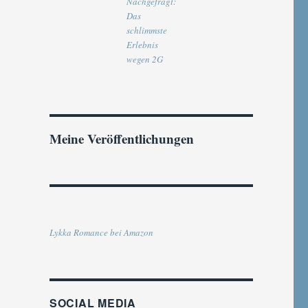
Nachgefragt:
Das
schlimmste
Erlebnis
wegen 2G
Meine Veröffentlichungen
Lykka Romance bei Amazon
SOCIAL MEDIA