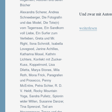
Bücher
Schlagwörter
Alexandra Scherer
,
Andrea
Und zwar mit Autore
Schneeberger
,
Die Fotografin
und das Model
,
Die Tote(n)
„[cosy-book]-Autoren
vom Tegernsee
,
Ein Sandkorn
weiterlesen
voll Liebe
,
Ein Surfer zum
Verlieben
,
Greta und Mr.
Right
,
Ilona Schmidt
,
Isabella
Lovegood
,
Janine Achilles
,
Katharina Mosel
,
Kathrin
Lichters
,
Konfekt mit Zucker-
Kuss
,
Koppelmord
,
Lisa
Diletta
,
Marya Stones
,
Mila
Roth
,
Mona Frick
,
Paragrafen
und Prosecco
,
Penny
McEntire
,
Petra Schier
,
R. D.
V. Heldt
,
Rocky Mountain
Yoga
,
Sandra Pulletz
,
Spionin
wider Willen
,
Susanne Danzer
,
Tina Sprenzel
,
Tod am
Hexenwasser
,
Tosca und der