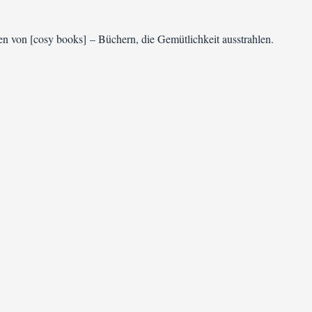
n von [cosy books] – Büchern, die Gemütlichkeit ausstrahlen.
 | Die ultimative Liste“