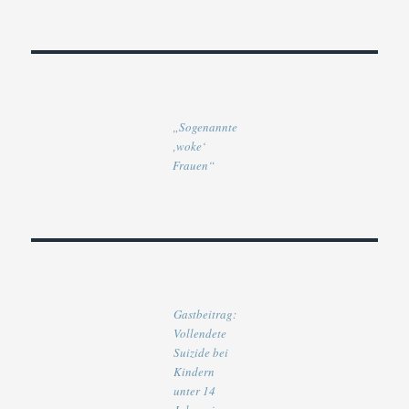
„Sogenannte
‚woke‘
Frauen“
Gastbeitrag:
Vollendete
Suizide bei
Kindern
unter 14