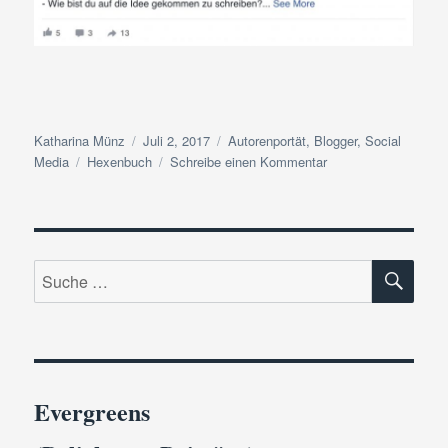
Autor
Veröffentlicht
Kategorien
Katharina Münz
Juli 2, 2017
Autorenportät
,
Blogger
,
Social
Schlagwörter
am
zu
Media
Hexenbuch
Schreibe einen Kommentar
Tatjana
von
Hexenbuch
hat
SU
mich
Suche
interviewt
nach:
Evergreens