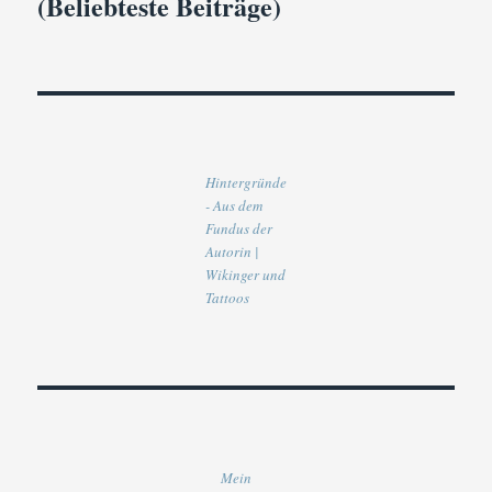
(Beliebteste Beiträge)
Hintergründe
- Aus dem
Fundus der
Autorin |
Wikinger und
Tattoos
Mein