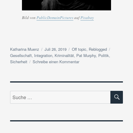
Bild von
PublicDomainPictures
auf
Pixabay
Autor
Veröffentlicht
Kategorien
Schlagwörte
Katharina Muenz
Juli 26, 2019
Off topic
,
Reblogged
am
Gesellschaft
,
Integration
,
Kriminalität
,
Pat Murphy
,
Politik
,
zu
Sicherheit
Schreibe einen Kommentar
Reblogged:
Zuerst
einmal…
ich
SU
bin
Suche
böse.
nach: