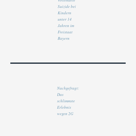
Vollendete
Suizide bei
Kindern
unter 14
Jahren im
Freistaat
Bayern
Nachgefragt:
Das
schlimmste
Erlebnis
wegen 2G