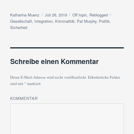
Autor
Veröffentlicht
Kategorien
Schlagwörte
Katharina Muenz
Juli 26, 2019
Off topic
,
Reblogged
am
Gesellschaft
,
Integration
,
Kriminalität
,
Pat Murphy
,
Politik
,
Sicherheit
Schreibe einen Kommentar
Deine E-Mail-Adresse wird nicht veröffentlicht.
Erforderliche Felder
sind mit
*
markiert
KOMMENTAR