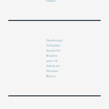
Frauen“
Gastbeitrag:
Vollendete
Suizide bei
Kindern
unter 14
Jahren im
Freistaat
Bayern