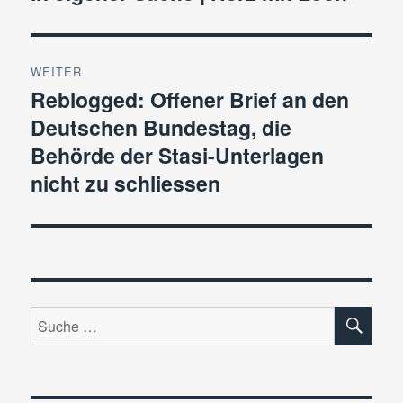
Beitrag:
WEITER
Reblogged: Offener Brief an den
Nächster
Deutschen Bundestag, die
Beitrag:
Behörde der Stasi-Unterlagen
nicht zu schliessen
SU
Suche
nach: