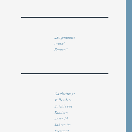
„Sogenannte
‚woke‘
Frauen“
Gastbeitrag:
Vollendete
Suizide bei
Kindern
unter 14
Jahren im
Freistaat