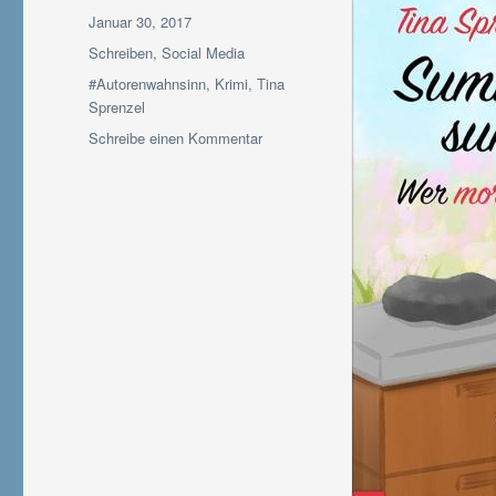
Veröffentlicht
Januar 30, 2017
am
Kategorien
Schreiben
,
Social Media
Schlagwörter
#Autorenwahnsinn
,
Krimi
,
Tina
Sprenzel
zu
Schreibe einen Kommentar
#Autorenwahnsinn
Tag
30:
FB-
Account
einer
lieben
Autorenkollegin