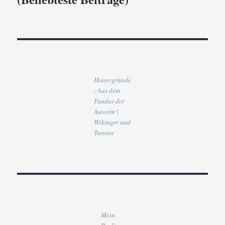
Hintergründe
- Aus dem
Fundus der
Autorin |
Wikinger und
Tattoos
Mein