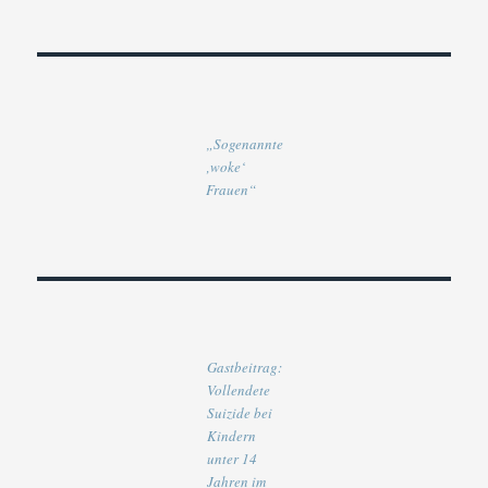
„Sogenannte
‚woke‘
Frauen“
Gastbeitrag:
Vollendete
Suizide bei
Kindern
unter 14
Jahren im