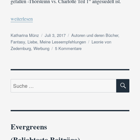
gefallen -Thórsteinn vs. Charlotte Teil 1“ angesiedelt ist.
„Buchvorstellung | Leonie von Zedernburg: Timeless Lover – Da
weiterlesen
Autor
Veröffentlicht
Kategorien
Katharina Münz
Juli 3, 2017
Autoren und deren Bücher
,
am
Schlagwörter
Fantasy
,
Liebe
,
Meine Leseempfehlungen
Leonie von
zu
Zedernburg
,
Werbung
5 Kommentare
Buchvorstellung
|
Leonie
von
SU
Zedernburg:
Suche
Timeless
nach:
Lover
–
Das
Geheimnis
des
Evergreens
Feenhügels
(Beliebteste Beiträge)