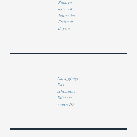
Kindern
unter 14
Jahren im
Freistaat
Bayern
Nachgefragt:
Das
schlimmste
Erlebnis
wegen 2G