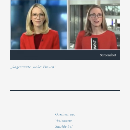
„Sogenannte ‚woke‘ Frauen“
Gastbeitrag:
Vollendete
Suizide bei