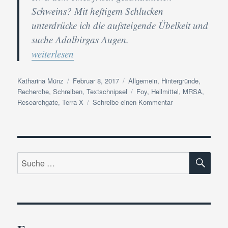
Schweins? Mit heftigem Schlucken
unterdrücke ich die aufsteigende Übelkeit und
suche Adalbirgas Augen.
„Aus dem Fundus der Autorin: MRSA-Heilmittel 
weiterlesen
Autor
Veröffentlicht
Kategorien
Katharina Münz
Februar 8, 2017
Allgemein
,
Hintergründe
,
am
Schlagwörter
Recherche
,
Schreiben
,
Textschnipsel
Foy
,
Heilmittel
,
MRSA
,
zu
Researchgate
,
Terra X
Schreibe einen Kommentar
Aus
dem
Fundus
der
SU
Autorin:
Suche
MRSA-
nach:
Heilmittel
aus
dem
9.
Jahrhundert