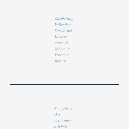
Gastbeitrag:
Vollendete
Suizide bei
Kindern
unter 14
Jahren im
Freistaat
Bayern
Nachgefragt:
Das
schlimmste
Erlebnis