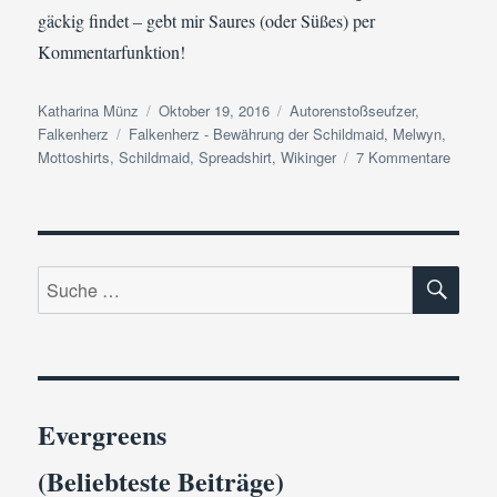
gäckig findet – gebt mir Saures (oder Süßes) per
Kommentarfunktion!
Autor
Veröffentlicht
Kategorien
Katharina Münz
Oktober 19, 2016
Autorenstoßseufzer
,
Schlagwörter
am
Falkenherz
Falkenherz - Bewährung der Schildmaid
,
Melwyn
,
zu
Mottoshirts
,
Schildmaid
,
Spreadshirt
,
Wikinger
7 Kommentare
Die
spinne
die
Schild
SU
…
Suche
nach:
Evergreens
(Beliebteste Beiträge)