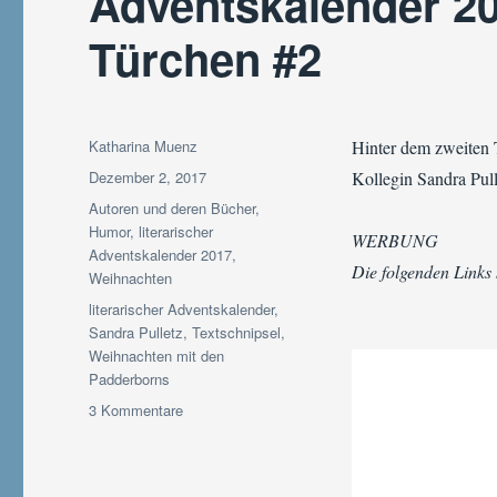
Adventskalender 20
Türchen #2
Autor
Katharina Muenz
Hinter dem zweiten 
Veröffentlicht
Dezember 2, 2017
Kollegin Sandra Pulle
am
Kategorien
Autoren und deren Bücher
,
Humor
,
literarischer
WERBUNG
Adventskalender 2017
,
Die folgenden Links
Weihnachten
Schlagwörter
literarischer Adventskalender
,
Sandra Pulletz
,
Textschnipsel
,
Weihnachten mit den
Padderborns
zu
3 Kommentare
Adventskalender
2017
|