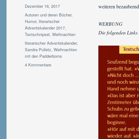
Veröffentlicht
Dezember 16, 2017
weiteren bezaubernd
am
Kategorien
Autoren und deren Bücher
,
Humor
,
literarischer
WERBUNG
Adventskalender 2017
,
Die folgenden Links
Textschnipsel
,
Weihnachten
Schlagwörter
literarischer Adventskalender
,
Sandra Pulletz
,
Weihnachten
mit den Padderborns
zu
4 Kommentare
Adventskalender
2017
|
Textschnipsel-
Türchen
#16