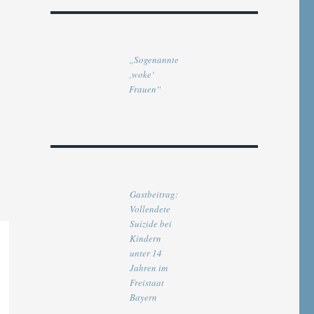
„Sogenannte
‚woke‘
Frauen“
Gastbeitrag:
Vollendete
Suizide bei
Kindern
unter 14
Jahren im
Freistaat
Bayern