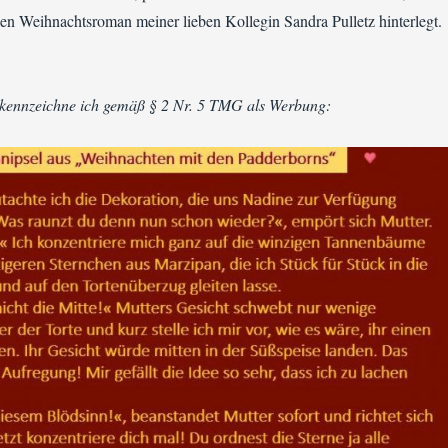
en Weihnachtsroman meiner lieben Kollegin Sandra Pulletz hinterlegt.
 kennzeichne ich gemäß § 2 Nr. 5 TMG als Werbung: