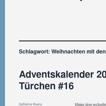
Schlagwort:
Weihnachten mit de
Adventskalender 20
Türchen #16
Autor
Katharina Muenz
Hinter dem sechzehn