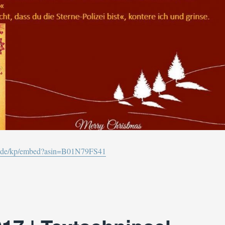
on.de/kp/embed?asin=B01N79FS41