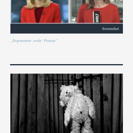
„Sogenannte ‚woke‘ Frauen“