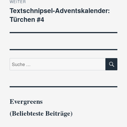
WEITER
Textschnipsel-Adventskalender:
Nächster
Türchen #4
Beitrag:
SU
Suche
nach:
Evergreens
(Beliebteste Beiträge)