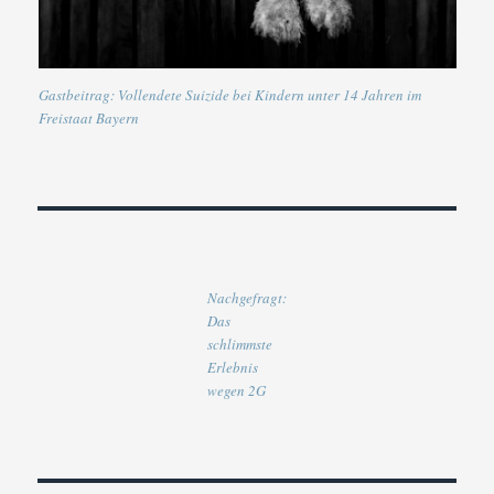
Gastbeitrag: Vollendete Suizide bei Kindern unter 14 Jahren im
Freistaat Bayern
Nachgefragt:
Das
schlimmste
Erlebnis
wegen 2G