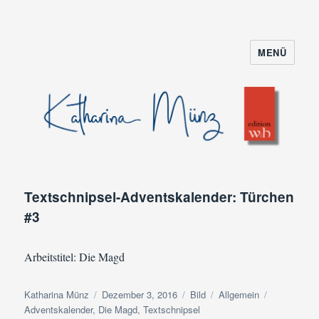
MENÜ
Textschnipsel-Adventskalender: Türchen
#3
Arbeitstitel: Die Magd
Autor
Veröffentlicht
Format
Kategorien
Schlagwört
Katharina Münz
Dezember 3, 2016
Bild
Allgemein
am
Adventskalender
,
Die Magd
,
Textschnipsel