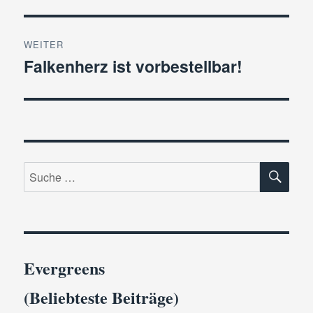
WEITER
Falkenherz ist vorbestellbar!
Nächster
Beitrag:
SU
Suche
nach:
Evergreens
(Beliebteste Beiträge)