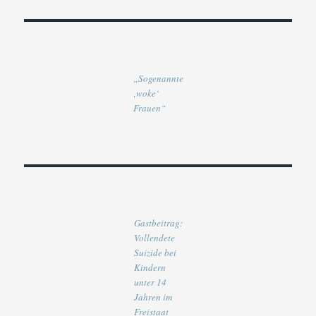
„Sogenannte
‚woke‘
Frauen“
Gastbeitrag:
Vollendete
Suizide bei
Kindern
unter 14
Jahren im
Freistaat