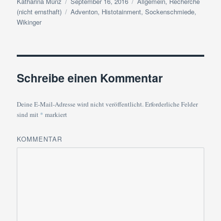
Autor
Veröffentlicht
Kategorien
Katharina Münz
September 16, 2016
Allgemein
,
Recherche
am
Schlagwörter
(nicht ernsthaft)
Adventon
,
Histotainment
,
Sockenschmiede
,
Wikinger
Schreibe einen Kommentar
Deine E-Mail-Adresse wird nicht veröffentlicht.
Erforderliche Felder
sind mit
*
markiert
KOMMENTAR