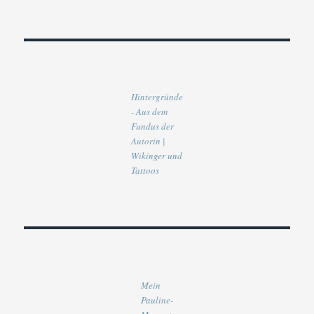
Hintergründe
- Aus dem
Fundus der
Autorin |
Wikinger und
Tattoos
Mein
Pauline-