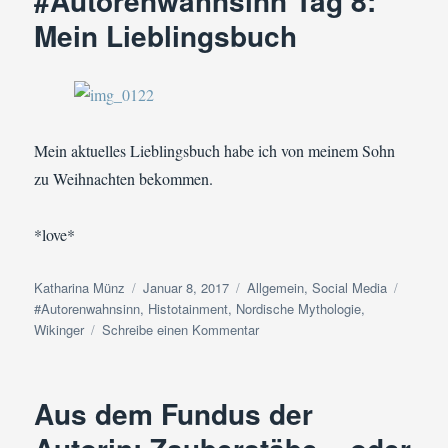
#Autorenwahnsinn Tag 8:
Sigruns
Mein Lieblingsbuch
Flucht
nach
Island
mit
Esther
Schweins
Mein aktuelles Lieblingsbuch habe ich von meinem Sohn
zu Weihnachten bekommen.
*love*
Autor
Veröffentlicht
Kategorien
Schlag
Katharina Münz
Januar 8, 2017
Allgemein
,
Social Media
am
#Autorenwahnsinn
,
Histotainment
,
Nordische Mythologie
,
zu
Wikinger
Schreibe einen Kommentar
#Autorenwahnsinn
Tag
8:
Aus dem Fundus der
Mein
Lieblingsbuch