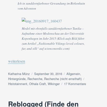
Ich in sanddornfarbener Gewandung im Birkenhain
vom Adventon
Model mit ebenfalls sanddornfarbener Tunika –
Aufnahme einer Modenschau an der Universität
Kopenhagen im Jahr 2015 (Klick aufs Bild führt
zum Artikel „Fashionable Vikings loved colours,
fur, and silk“ auf sciencenordic.com)
„Nachtrag zu den Mitbringseln vom Wikingerfest“
weiterlesen
Autor
Veröffentlicht
Kategorien
Katharina Münz
September 30, 2016
Allgemein
,
am
Schlagwörter
Hintergründe
,
Recherche
,
Recherche (nicht ernsthaft)
zu
Histotainment
,
Othala Craft
,
Wikinger
17 Kommentare
Nachtrag
zu
den
Reblogged (Finde den
Mitbringseln