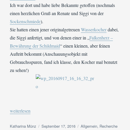
Ich war dort und habe liebe Bekannte getoffen (nochmals
einen herzlichen Gruß an Renate und Siggi von der
Sockenschmiede
).
Sie hatten einen jener originalgetreuen
Wasserkocher
dabei,
die Siggi anfertigt, und von denen einer in „
Falkenherz –
Bewährung der Schildmaid
“ einen kleinen, aber feinen
Auftritt bekommt (Anschauungsobjekt mit
Gebrauchsspuren, fand ich klasse, den Kocher mal benutzt
zu sehen!)
„Mitbringsel vom Wikingerfest im Adventon“
weiterlesen
Autor
Veröffentlicht
Kategorien
Katharina Münz
September 17, 2016
Allgemein
,
Recherche