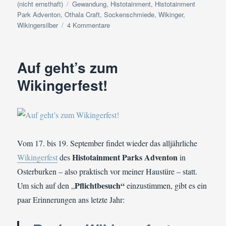
am
Schlagwörter
(nicht ernsthaft)
Gewandung
,
Histotainment
,
Histotainment
Park Adventon
,
Othala Craft
,
Sockenschmiede
,
Wikinger
,
zu
Wikingersilber
4 Kommentare
Mitbringsel
vom
Wikingerfest
Auf geht’s zum
im
Adventon
Wikingerfest!
Vom 17. bis 19. September findet wieder das alljährliche
Histotainment Parks Adventon
Wikingerfest
des
in
Osterburken – also praktisch vor meiner Haustüre – statt.
Pflichtbesuch“
Um sich auf den „
einzustimmen, gibt es ein
paar Erinnerungen ans letzte Jahr: