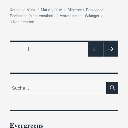
Autor
Veröffentlicht
Kategorien
Katharina Münz
Mai 21, 2016
Allgemein
,
Reblogged
,
am
Schlagwörter
Recherche (nicht ernsthaft)
Histotainment
,
Wikinger
zu
3 Kommentare
Reblogged:
Internationaler
Wikinger-
Beitragsnavigation
Tag
SEITE
1
am
8.
NÄC
Mai
HSTE
SEIT
E
SU
Suche
nach:
Evergreens