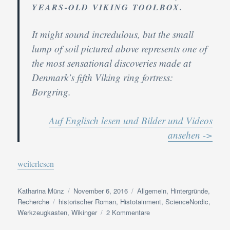
YEARS-OLD VIKING TOOLBOX.
It might sound incredulous, but the small
lump of soil pictured above represents one of
the most sensational discoveries made at
Denmark’s fifth Viking ring fortress:
Borgring.
Auf Englisch lesen und Bilder und Videos
ansehen ->
„Aus dem Fundus der Autorin: Wikinger Werkzeugkasten“
weiterlesen
Autor
Veröffentlicht
Kategorien
Katharina Münz
November 6, 2016
Allgemein
,
Hintergründe
,
Schlagwörter
am
Recherche
historischer Roman
,
Histotainment
,
ScienceNordic
,
zu
Werkzeugkasten
,
Wikinger
2 Kommentare
Aus