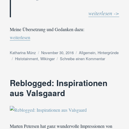
weiterlesen ->
Meine Übersetzung und Gedanken dazu:
„Aus dem Fundus der Autorin: Zauberstäbe – oder War Harry Pot
weiterlesen
Autor
Veröffentlicht
Kategorien
Katharina Münz
November 30, 2016
Allgemein
,
Hintergründe
Schlagwörter
am
zu
Histotainment
,
Wikinger
Schreibe einen Kommentar
Aus
dem
Fundus
Reblogged: Inspirationen
der
Autorin:
aus Valsgaard
Zauberstäbe
–
oder
War
Harry
Potter
Marten Petersen hat ganz wundervolle Impressionen von