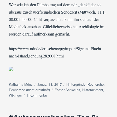
Wer wie ich den Filmbeitrag auf dem ndr „dank“ der so
überaus zuschauerfreundlichen Sendezeit (Mittwoch, 11.1.
00.00 h bis 00.45 h) verpasst hat, kann ihn sich auf der
Mediathek ansehen. Glücklicherweise hat Archäologie im
Norden darauf aufmerksam gemacht.
https://www.ndr.de/fernsehen/epg/import/Sigruns-Flucht-
nach-Island,sendung282008.html
Autor
Veröffentlicht
Kategorien
Katharina Münz
Januar 13, 2017
Hintergründe
,
Recherche
,
am
Schlagwörter
Recherche (nicht ernsthaft)
Esther Schweins
,
Histotainment
,
zu
Wikinger
1 Kommentar
In
der
ndr-
Mediathek: