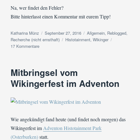
Na, wer findet den Fehler?
Bitte hinterlasst einen Kommentar mit eurem Tipp!
Autor
Veröffentlicht
Kategorien
Katharina Münz
September 27, 2016
Allgemein
,
Reblogged
,
am
Schlagwörter
Recherche (nicht ernsthaft)
Histotainment
,
Wikinger
zu
17 Kommentare
Reblogged
(Finde
den
Mitbringsel vom
Fehler)
"Wikingerleben"
Wikingerfest im Adventon
Wie angekündigt fand heute (und findet noch morgen) das
Wikingerfest im
Adventon Histotainment Park
(Osterburken)
statt.