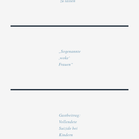
zu lassen
„Sogenannte
‚woke‘
Frauen“
Gastbeitrag:
Vollendete
Suizide bei
Kindern