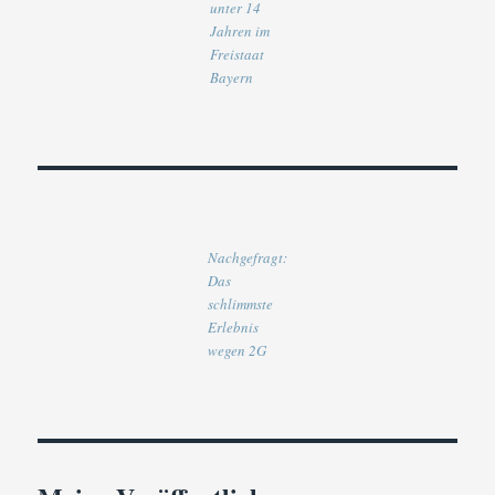
unter 14
Jahren im
Freistaat
Bayern
Nachgefragt:
Das
schlimmste
Erlebnis
wegen 2G