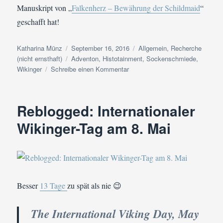
Manuskript von „
Falkenherz – Bewährung der Schildmaid
“
geschafft hat!
Autor
Veröffentlicht
Kategorien
Katharina Münz
September 16, 2016
Allgemein
,
Recherche
am
Schlagwörter
(nicht ernsthaft)
Adventon
,
Histotainment
,
Sockenschmiede
,
zu
Wikinger
Schreibe einen Kommentar
Auf
geht’s
zum
Reblogged: Internationaler
Wikingerfest!
Wikinger-Tag am 8. Mai
Besser
13 Tage
zu spät als nie 😉
The International Viking Day, May