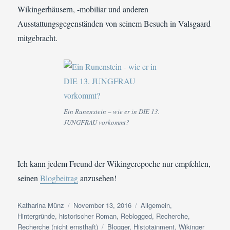
auch
Wikingerhäusern, -mobiliar und anderen
nur
Ausstattungsgegenständen von seinem Besuch in Valsgaard
ein
Wikinger?
mitgebracht.
Ein Runenstein – wie er in DIE 13.
JUNGFRAU vorkommt?
Ich kann jedem Freund der Wikingerepoche nur empfehlen,
seinen
Blogbeitrag
anzusehen!
Autor
Veröffentlicht
Kategorien
Katharina Münz
November 13, 2016
Allgemein
,
am
Hintergründe
,
historischer Roman
,
Reblogged
,
Recherche
,
Schlagwörter
Recherche (nicht ernsthaft)
Blogger
,
Histotainment
,
Wikinger