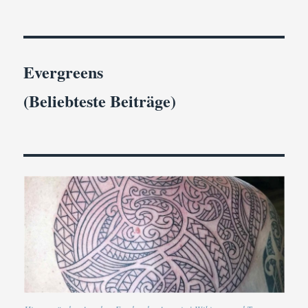
nach
Island
mit
Esther
Schweins
Evergreens
(Beliebteste Beiträge)