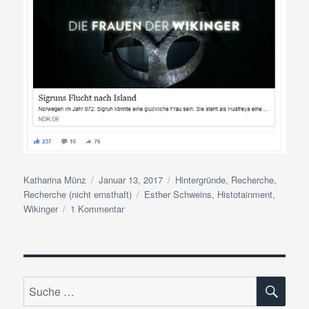
Autor
Veröffentlicht
Kategorien
Katharina Münz
Januar 13, 2017
Hintergründe
,
Recherche
,
am
Schlagwörter
Recherche (nicht ernsthaft)
Esther Schweins
,
Histotainment
,
zu
Wikinger
1 Kommentar
In
der
ndr-
Mediathek:
SU
Sigruns
Suche
Flucht
nach: