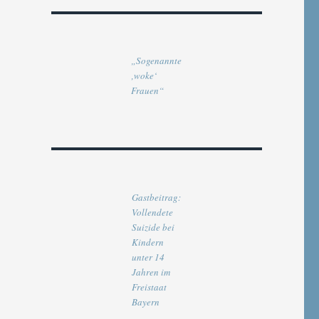
„Sogenannte
‚woke‘
Frauen“
Gastbeitrag:
Vollendete
Suizide bei
Kindern
unter 14
Jahren im
Freistaat
Bayern