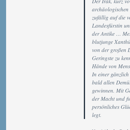
Der Irak, kurz v
archäologischen 
zufällig auf die 
Landesfürstin und
der Antike … Mes
blutjunge Xanthi
von der großen L
Geringste zu ken
Hände von Mensch
In einer gänzlic
bald allen Demüt
gewinnen. Mit Ge
der Macht und fi
persönliches Glü
legt.