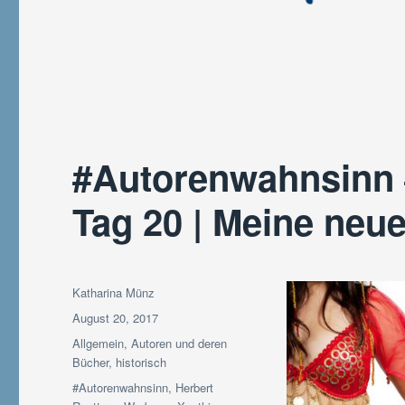
#Autorenwahnsinn
Tag 20 | Meine neu
Autor
Katharina Münz
Veröffentlicht
August 20, 2017
am
Kategorien
Allgemein
,
Autoren und deren
Bücher
,
historisch
Schlagwörter
#Autorenwahnsinn
,
Herbert