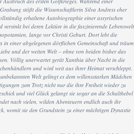
or Ausbruch des ersten Golfkrieges. Während einer
Grabung stößt die Wissenschaftlerin Silva Andress eher
vollständig erhaltene Autobiographie einer assyrischen
 versinkt bei deren Lektüre in die faszinierende Lebenswelt
opotamien, lange vor Christi Geburt. Dort lebt die
a in einer abgelegenen dörflichen Gemeinschaft und träum
iebe und der weiten Welt – ohne von beiden bisher das
nen. Völlig unerwartet gerät Xanthia über Nacht in die
enhändlern und wird weit aus ihrer Heimat verschleppt.
h unbekannten Welt gelingt es dem willensstarken Mädchen
igungen zum Trotz nicht nur die ihre Freiheit wieder zu
schick und viel Glück gelangt sie sogar an die Schalthebel
ndet nach vielen, wilden Abenteuern endlich auch ihr
ck, womit sie den Grundstein zu einer mächtigen Dynastie