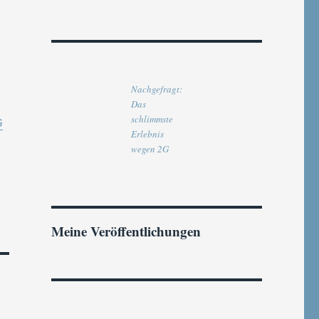
Nachgefragt:
Das
schlimmste
G
Erlebnis
wegen 2G
Meine Veröffentlichungen