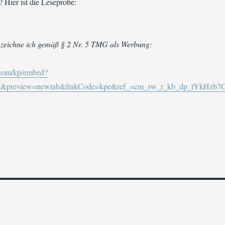
 Hier ist die Leseprobe:
zeichne ich gemäß § 2 Nr. 5 TMG als Werbung:
.com/kp/embed?
&preview=newtab&linkCode=kpe&ref_=cm_sw_r_kb_dp_tYkHzb7