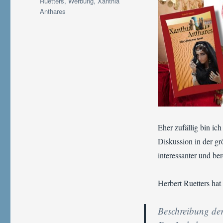
Ruetters
,
Werbung
,
Xanthia
Anthares
Eher zufällig bin ic
Diskussion in der gr
interessanter und be
Herbert Ruetters hat
Beschreibung de