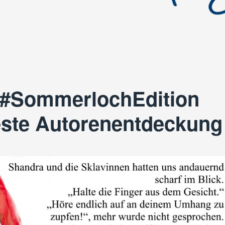
 #SommerlochEdition
este Autorenentdeckung