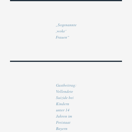
„Sogenannte
‚woke‘
Frauen“
Gastbeitrag:
Vollendete
Suizide bei
Kindern
unter 14
Jahren im
Freistaat
Bayern