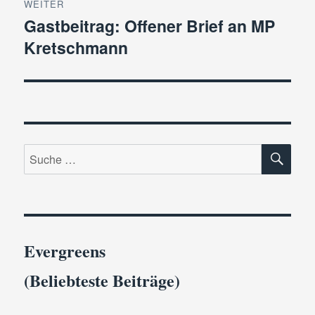
WEITER
Gastbeitrag: Offener Brief an MP
Nächster
Kretschmann
Beitrag:
SU
Suche
nach:
Evergreens
(Beliebteste Beiträge)