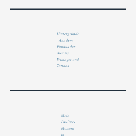
Hintergründe
- Aus dem
Fundus der
Autorin |
Wikinger und
Tattoos
Mein
Pauline-
Moment
in