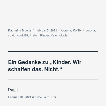
Autor
Veröffentlicht
Kategorien
Schlagwörter
Katharina Muenz
Februar 5, 2021
Corona
,
Politik
corona
,
am
covid
,
covid19
,
Irrsinn
,
Kinder
,
Psychologie
Ein Gedanke zu „Kinder. Wir
schaffen das. Nicht.“
Daggi
sagt:
Februar 10, 2021 um 8:45 a.m. Uhr