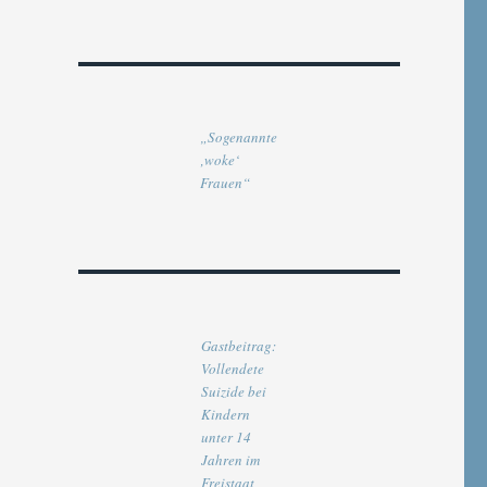
„Sogenannte
‚woke‘
Frauen“
Gastbeitrag:
Vollendete
Suizide bei
Kindern
unter 14
Jahren im
Freistaat