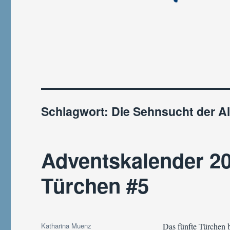
Schlagwort:
Die Sehnsucht der A
Adventskalender 20
Türchen #5
Autor
Katharina Muenz
Das fünfte Türchen b