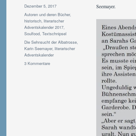
Veröffentlicht
Dezember 5, 2017
Seemayer.
am
Kategorien
Autoren und deren Bücher
,
historisch
,
literarischer
Adventskalender 2017
,
Soulfood
,
Textschnipsel
Schlagwörter
Die Sehnsucht der Albatrosse
,
Karin Seemayer
,
literarischer
Adventskalender
zu
3 Kommentare
Adventskalender
2017
|
Textschnipsel-
Türchen
#5