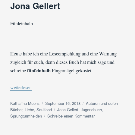
Jona Gellert
Fünfeinhalb.
Heute habe ich eine Leseempfehlung und eine Warnung
zugleich für euch, denn dieses Buch hat mich sage und
fünfeinhalb
schreibe
Fingernägel gekostet.
„Buchvorstellung | Sprungturmhelden von Jona Gellert“
weiterlesen
Autor
Veröffentlicht
Kategorien
Katharina Muenz
September 16, 2018
Autoren und deren
am
Schlagwörter
Bücher
,
Liebe
,
Soulfood
Jona Gellert
,
Jugendbuch
,
zu
Sprungturmhelden
Schreibe einen Kommentar
Buchvorstellung
|
Sprungturmhelden