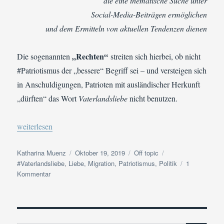
die eine thematische Suche unter
Social-Media-Beiträgen ermöglichen
und dem Ermitteln von aktuellen Tendenzen dienen
„Rechten“
Die sogenannten
streiten sich hierbei, ob nicht
#Patriotismus der „bessere“ Begriff sei – und versteigen sich
in Anschuldigungen, Patrioten mit ausländischer Herkunft
„dürften“ das Wort
Vaterlandsliebe
nicht benutzen.
„In eigener Sache | #Vaterlandsliebe“
weiterlesen
Autor
Veröffentlicht
Kategorien
Schlagwörter
Katharina Muenz
Oktober 19, 2019
Off topic
am
#Vaterlandsliebe
,
Liebe
,
Migration
,
Patriotismus
,
Politik
1
zu
Kommentar
In
eigener
Sache
|