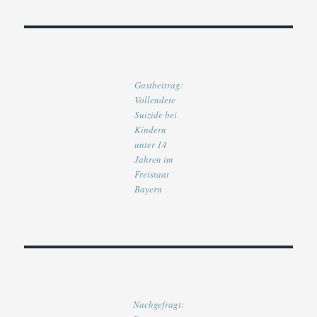
Gastbeitrag:
Vollendete
Suizide bei
Kindern
unter 14
Jahren im
Freistaat
Bayern
Nachgefragt: