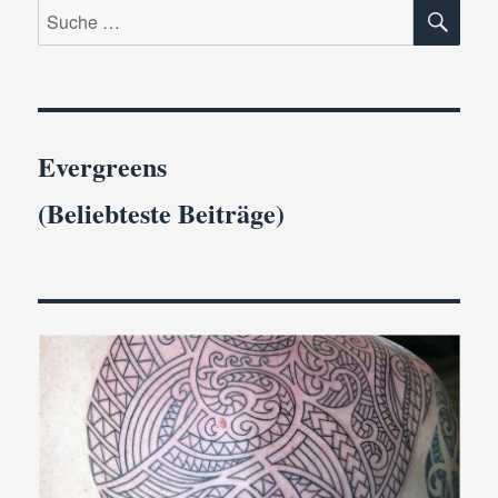
SU
#Vaterlandsliebe
Suche
nach:
Evergreens
(Beliebteste Beiträge)