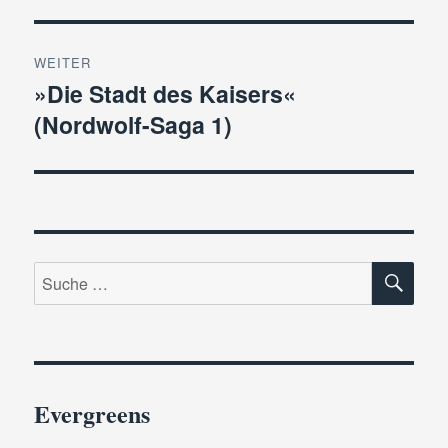
WEITER
»Die Stadt des Kaisers«
Nächster
(Nordwolf-Saga 1)
Beitrag:
SU
Suche
nach:
Evergreens