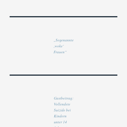
„Sogenannte
‚woke‘
Frauen“
Gastbeitrag:
Vollendete
Suizide bei
Kindern
unter 14