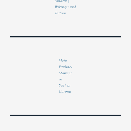
Autorin |
Wikinger und
Tattoos
Mein
Pauline-
Moment
in
Sachen
Corona