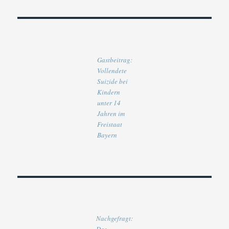
Gastbeitrag:
Vollendete
Suizide bei
Kindern
unter 14
Jahren im
Freistaat
Bayern
Nachgefragt: