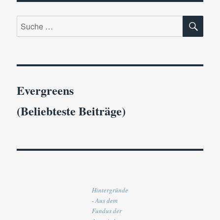
SU
Suche
nach:
Evergreens
(Beliebteste Beiträge)
Hintergründe
- Aus dem
Fundus der