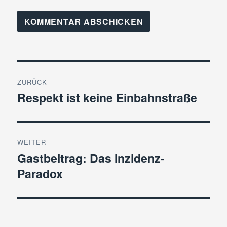
Beitragsnavigation
ZURÜCK
Respekt ist keine Einbahnstraße
Vorheriger
Beitrag:
WEITER
Gastbeitrag: Das Inzidenz-
Nächster
Paradox
Beitrag: