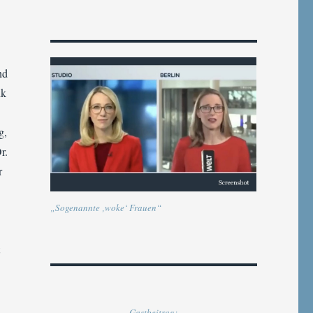
nd
ik
g,
r.
r
„Sogenannte ‚woke‘ Frauen“
Gastbeitrag: