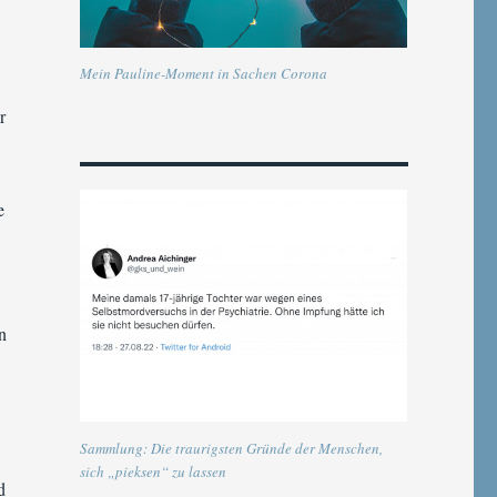
Mein Pauline-Moment in Sachen Corona
r
e
n
Sammlung: Die traurigsten Gründe der Menschen,
sich „pieksen“ zu lassen
d