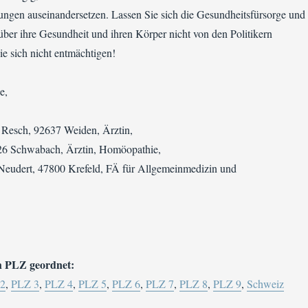
gen auseinandersetzen. Lassen Sie sich die Gesundheitsfürsorge und
ber ihre Gesundheit und ihren Körper nicht von den Politikern
e sich nicht entmächtigen!
e,
Resch, 92637 Weiden, Ärztin,
26 Schwabach, Ärztin, Homöopathie,
 Neudert, 47800 Krefeld, FÄ für Allgemeinmedizin und
h PLZ geordnet:
2
,
PLZ 3
,
PLZ 4
,
PLZ 5
,
PLZ 6
,
PLZ 7
,
PLZ 8
,
PLZ 9
,
Schweiz