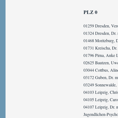
PLZ 0
01259 Dresden, Vero
01324 Dresden, Dr. 
01468 Moritzburg, D
01731 Kreischa, Dr.
01796 Pirna, Anke L
02625 Bautzen, Uwe 
03044 Cottbus, Aline
03172 Guben, Dr. me
03249 Sonnewalde, B
04103 Leipzig, Chris
04105 Leipzig, Carol
04107 Leipzig, Dr. 
Jugendlichen-Psycho