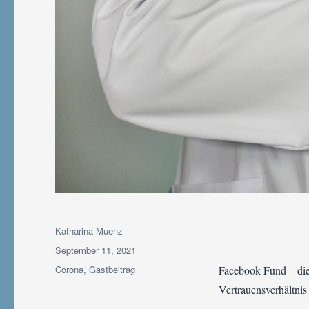
Autor
Katharina Muenz
Veröffentlicht
September 11, 2021
am
Kategorien
Corona
,
Gastbeitrag
Facebook-Fund – die
Vertrauensverhältnis