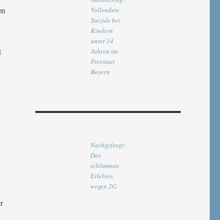
em
Vollendete
Suizide bei
Kindern
unter 14
t
Jahren im
Freistaat
Bayern
Nachgefragt:
Das
schlimmste
Erlebnis
wegen 2G
r