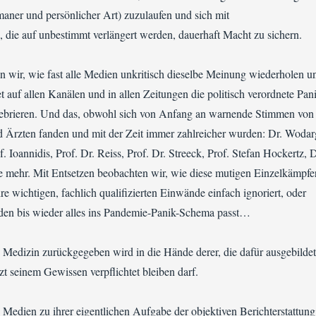
umaner und persönlicher Art) zuzulaufen und sich mit
 die auf unbestimmt verlängert werden, dauerhaft Macht zu sichern.
n wir, wie fast alle Medien unkritisch dieselbe Meinung wiederholen u
et auf allen Kanälen und in allen Zeitungen die politisch verordnete Pan
ebrieren. Und das, obwohl sich von Anfang an warnende Stimmen von
d Ärzten fanden und mit der Zeit immer zahlreicher wurden: Dr. Wodar
. Ioannidis, Prof. Dr. Reiss, Prof. Dr. Streeck, Prof. Stefan Hockertz, D
e mehr. Mit Entsetzen beobachten wir, wie diese mutigen Einzelkämpfe
re wichtigen, fachlich qualifizierten Einwände einfach ignoriert, oder
en bis wieder alles ins Pandemie-Panik-Schema passt…
e Medizin zurückgegeben wird in die Hände derer, die dafür ausgebildet
zt seinem Gewissen verpflichtet bleiben darf.
e Medien zu ihrer eigentlichen Aufgabe der objektiven Berichterstattung