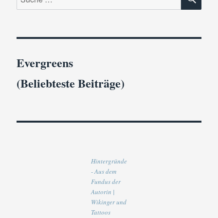
nach:
Evergreens
(Beliebteste Beiträge)
Hintergründe
- Aus dem
Fundus der
Autorin |
Wikinger und
Tattoos