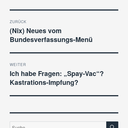
Beitragsnavigation
ZURÜCK
(Nix) Neues vom
Vorheriger
Bundesverfassungs-Menü
Beitrag:
WEITER
Ich habe Fragen: „Spay-Vac“?
Nächster
Kastrations-Impfung?
Beitrag:
SU
Suche