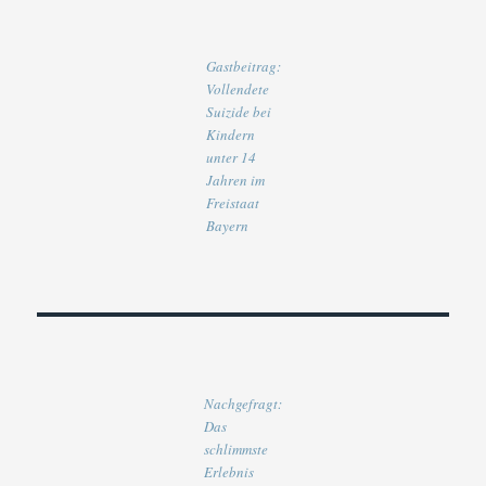
Gastbeitrag:
Vollendete
Suizide bei
Kindern
unter 14
Jahren im
Freistaat
Bayern
Nachgefragt:
Das
schlimmste
Erlebnis