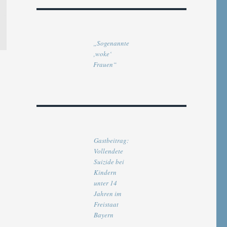
„Sogenannte
‚woke‘
Frauen“
Gastbeitrag:
Vollendete
Suizide bei
Kindern
unter 14
Jahren im
Freistaat
Bayern