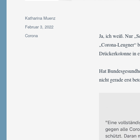
Autor
Katharina Muenz
Veröffentlicht
Februar 3, 2022
am
Kategorien
Corona
Ja, ich weiß. Nur „
„Corona-Leugner“ beh
Drückerkolonne in e
Hat Bundesgesundheit
nicht gerade erst bet