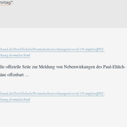
.bund.de/SiteGlobals/Forms/nebenwirkungen/covid-19-impfstoff/02-
kung-formular.html
 die offizielle Seite zur Meldung von Nebenwirkungen des Paul-Ehlich-
Pläne offenbart …
.bund.de/SiteGlobals/Forms/nebenwirkungen/covid-19-impfstoff/02-
kung-formular.html