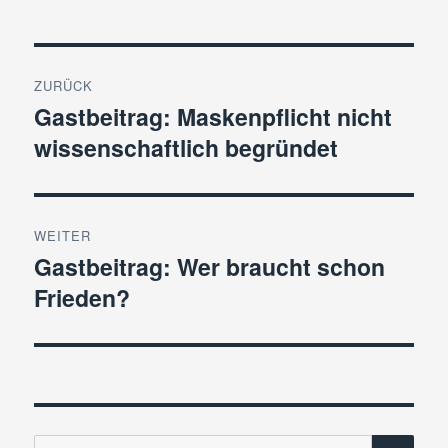
Beitragsnavigation
ZURÜCK
Gastbeitrag: Maskenpflicht nicht
Vorheriger
wissenschaftlich begründet
Beitrag:
WEITER
Gastbeitrag: Wer braucht schon
Nächster
Frieden?
Beitrag:
SU
Suche