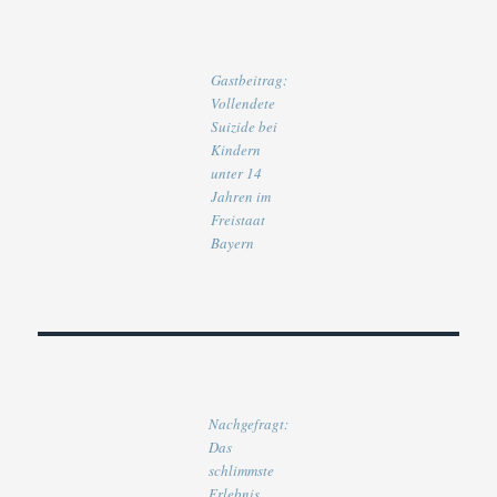
Gastbeitrag:
Vollendete
Suizide bei
Kindern
unter 14
Jahren im
Freistaat
Bayern
Nachgefragt:
Das
schlimmste
Erlebnis