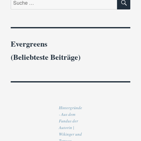
nach:
Evergreens
(Beliebteste Beiträge)
Hintergründe
- Aus dem
Fundus der
Autorin |
Wikinger und
Tattoos