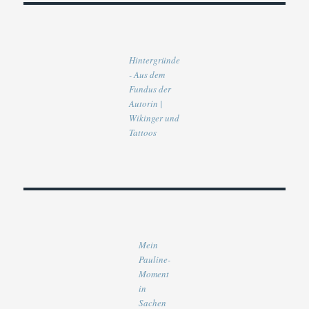
Hintergründe
- Aus dem
Fundus der
Autorin |
Wikinger und
Tattoos
Mein
Pauline-
Moment
in
Sachen