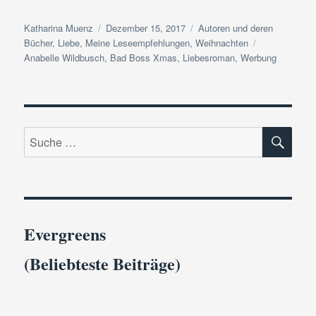
Autor
Veröffentlicht
Kategorien
Katharina Muenz
Dezember 15, 2017
Autoren und deren
am
Schlagwörter
Bücher
,
Liebe
,
Meine Leseempfehlungen
,
Weihnachten
Anabelle Wildbusch
,
Bad Boss Xmas
,
Liebesroman
,
Werbung
SU
Suche
nach:
Evergreens
(Beliebteste Beiträge)