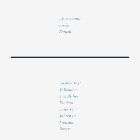
„Sogenannte
‚woke‘
Frauen“
Gastbeitrag:
Vollendete
Suizide bei
Kindern
unter 14
Jahren im
Freistaat
Bayern