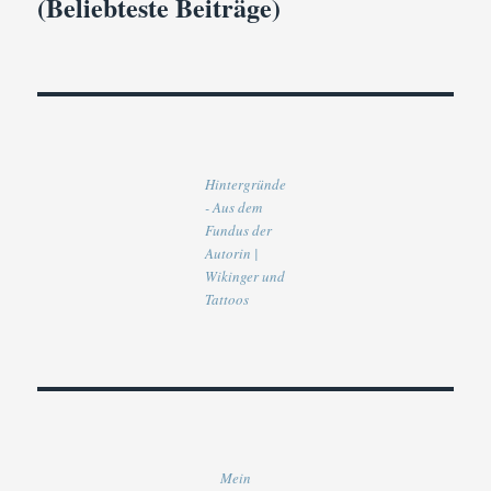
(Beliebteste Beiträge)
Hintergründe
- Aus dem
Fundus der
Autorin |
Wikinger und
Tattoos
Mein