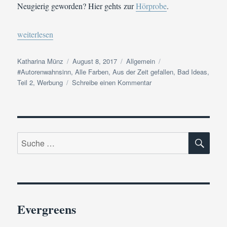
Neugierig geworden? Hier gehts zur
Hörprobe
.
„#Autorenwahnsinn #SommerlochEdition Tag 8 | Mein Sommer-
weiterlesen
Autor
Veröffentlicht
Kategorien
Schlagwörter
Katharina Münz
August 8, 2017
Allgemein
am
#Autorenwahnsinn
,
Alle Farben
,
Aus der Zeit gefallen
,
Bad Ideas
,
zu
Teil 2
,
Werbung
Schreibe einen Kommentar
#Autorenwahnsinn
#SommerlochEdition
Tag
8
SU
|
Suche
Mein
nach:
Sommer-
Soundtrack
Evergreens