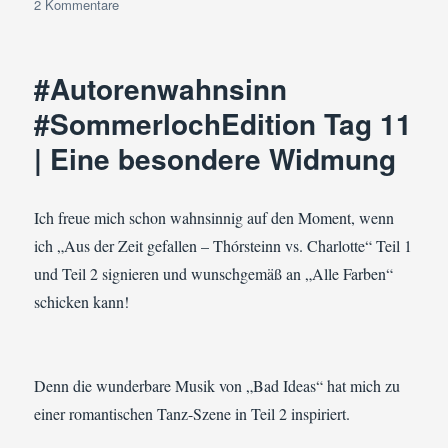
zu
2 Kommentare
#Autorenwahnsinn
#SommerlochEdition
Tag
#Autorenwahnsinn
29
|
#SommerlochEdition Tag 11
Killed
| Eine besondere Widmung
Darlings
Ich freue mich schon wahnsinnig auf den Moment, wenn
ich „Aus der Zeit gefallen – Thórsteinn vs. Charlotte“ Teil 1
und Teil 2 signieren und wunschgemäß an „Alle Farben“
schicken kann!
Denn die wunderbare Musik von „Bad Ideas“ hat mich zu
einer romantischen Tanz-Szene in Teil 2 inspiriert.