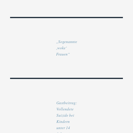
„Sogenannte
‚woke‘
Frauen“
Gastbeitrag:
Vollendete
Suizide bei
Kindern
unter 14