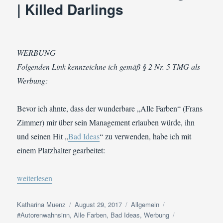
| Killed Darlings
WERBUNG
Folgenden Link kennzeichne ich gemäß § 2 Nr. 5 TMG als
Werbung:
Bevor ich ahnte, dass der wunderbare „Alle Farben“ (Frans
Zimmer) mir über sein Management erlauben würde, ihn
und seinen Hit „
Bad Ideas
“ zu verwenden, habe ich mit
einem Platzhalter gearbeitet:
„#Autorenwahnsinn #SommerlochEdition Tag 29 | Killed Darlin
weiterlesen
Autor
Veröffentlicht
Kategorien
Schlagwörter
Katharina Muenz
August 29, 2017
Allgemein
am
#Autorenwahnsinn
,
Alle Farben
,
Bad Ideas
,
Werbung