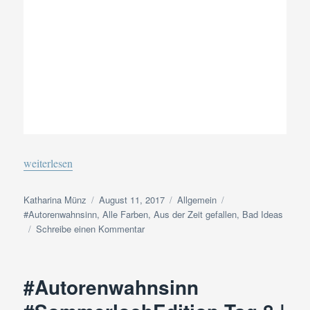
„#Autorenwahnsinn #SommerlochEdition Tag 11 | Eine besond
weiterlesen
Autor
Veröffentlicht
Kategorien
Schlagwörter
Katharina Münz
August 11, 2017
Allgemein
am
#Autorenwahnsinn
,
Alle Farben
,
Aus der Zeit gefallen
,
Bad Ideas
zu
Schreibe einen Kommentar
#Autorenwahnsinn
#SommerlochEdition
Tag
#Autorenwahnsinn
11
|