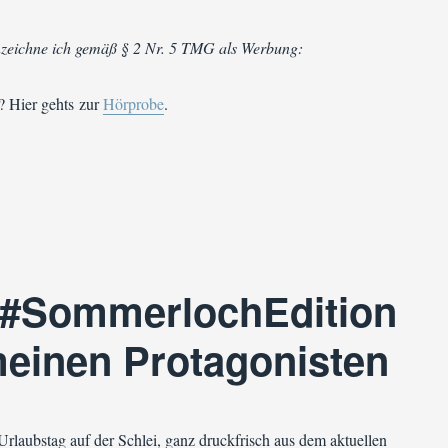
zeichne ich gemäß § 2 Nr. 5 TMG als Werbung:
 Hier gehts zur
Hörprobe
.
#SommerlochEdition Tag 8 | Mein Sommer-Soundtrack“
 #SommerlochEdition
 meinen Protagonisten
Urlaubstag auf der Schlei, ganz druckfrisch aus dem aktuellen