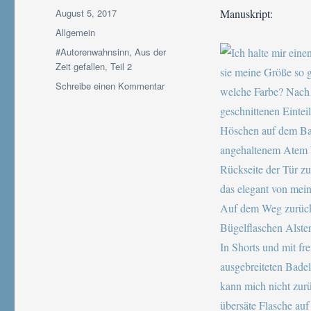
Veröffentlicht
August 5, 2017
Manuskript:
am
Kategorien
Allgemein
Schlagwörter
#Autorenwahnsinn
,
Aus der
Zeit gefallen
,
Teil 2
zu
Schreibe einen Kommentar
#Autorenwahnsinn
#SommerlochEdition
Tag
5
|
Urlaub
mit
meinen
Protagonisten