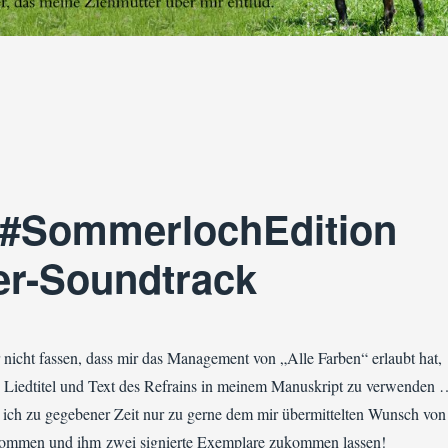
SommerlochEdition Tag 19 | Hot! Ein heißes Zitat“
 #SommerlochEdition
er-Soundtrack
 nicht fassen, dass mir das Management von „Alle Farben“ erlaubt hat,
 Liedtitel und Text des Refrains in meinem Manuskript zu verwenden
 ich zu gegebener Zeit nur zu gerne dem mir übermittelten Wunsch von
mmen und ihm zwei signierte Exemplare zukommen lassen!