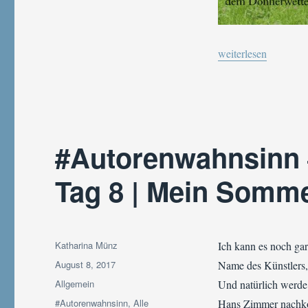
„#Autorenwahnsinn #
weiterlesen
#Autorenwahnsinn
Tag 8 | Mein Somm
Autor
Katharina Münz
Ich kann es noch gar
Veröffentlicht
August 8, 2017
Name des Künstlers,
am
Kategorien
Allgemein
Und natürlich werde
Schlagwörter
#Autorenwahnsinn
,
Alle
Hans Zimmer nachko