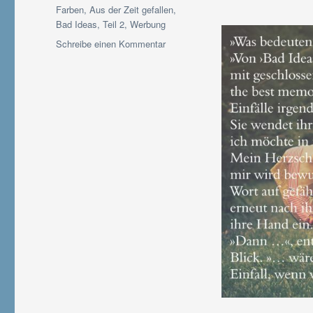
Farben
,
Aus der Zeit gefallen
,
Bad Ideas
,
Teil 2
,
Werbung
zu
Schreibe einen Kommentar
#Autorenwahnsinn
#SommerlochEdition
Tag
8
|
Mein
Sommer-
Soundtrack