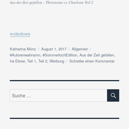
Aus der Zeit gefallen – Thórsteinn vs. Charlotte Teil 2
„#Autorenwahnsinn #SommerlochEdition Tag 1 | Woran ich dies
weiterlesen
Autor
Veröffentlicht
Kategorien
Schlagwörter
Katharina Münz
August 1, 2017
Allgemein
am
#Autorenwahnsinn
,
#SommerlochEdition
,
Aus der Zeit gefallen
,
zu
Ira Ebner
,
Teil 1
,
Teil 2
,
Werbung
Schreibe einen Kommentar
#Autore
#Sommer
Tag
1
SU
|
Suche
Woran
nach:
ich
diesen
Sommer
schreibe