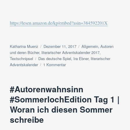
https://lesen.amazon.de/kp/embed?asin=384592201X
Autor
Veröffentlicht
Kategorien
Katharina Muenz
Dezember 11, 2017
Allgemein
,
Autoren
am
und deren Bücher
,
literarischer Adventskalender 2017
,
Schlagwörter
Textschnipsel
Das deutsche Spiel
,
Ira Ebner
,
literarischer
zu
Adventskalender
1 Kommentar
Adventskalender
2017
|
#Autorenwahnsinn
Textschnipsel-
Türchen
#SommerlochEdition Tag 1 |
#11
Woran ich diesen Sommer
schreibe