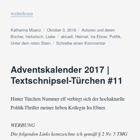
„Buchvorstellung | Unter dem roten Stern Band 1 der Himmel-Er
weiterlesen
Autor
Veröffentlicht
Kategorien
Katharina Muenz
Oktober 3, 2018
Autoren und deren
am
Schlagwörter
Bücher
,
historisch
,
Liebe
aktuell
,
Heimat
,
Ira Ebner
,
Politik
,
zu
Unter dem roten Stern
Schreibe einen Kommentar
Buchvorstellung
|
Unter
Adventskalender 2017 |
dem
roten
Textschnipsel-Türchen #11
Stern
Band
1
Hinter Türchen Nummer elf verbirgt sich der hochaktuelle
der
Politik-Thriller meiner lieben Kollegin Ira Ebner.
Himmel-
Erde-
Schnee-
WERBUNG
Saga
Die folgenden Links kennzeichne ich gemäß § 2 Nr. 5 TMG
von