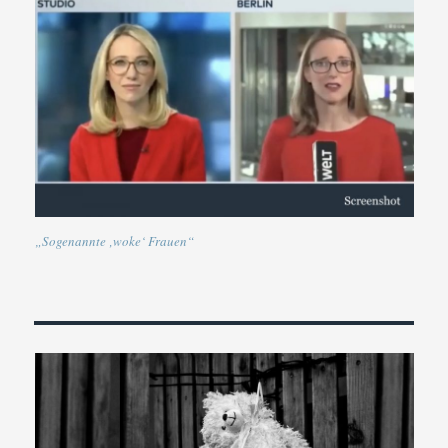
„Sogenannte ‚woke‘ Frauen“