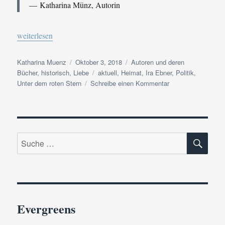
Katharina Münz, Autorin
„Buchvorstellung | Unter dem roten Stern Band 1 der Himmel-Er
weiterlesen
Autor
Veröffentlicht
Kategorien
Katharina Muenz
Oktober 3, 2018
Autoren und deren
am
Schlagwörter
Bücher
,
historisch
,
Liebe
aktuell
,
Heimat
,
Ira Ebner
,
Politik
,
zu
Unter dem roten Stern
Schreibe einen Kommentar
Buchvorstellung
|
Unter
dem
SU
roten
Suche
Stern
nach:
Band
1
der
Himmel-
Erde-
Evergreens
Schnee-
Saga