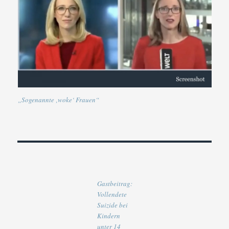
„Sogenannte ‚woke‘ Frauen“
Gastbeitrag:
Vollendete
Suizide bei
Kindern
unter 14