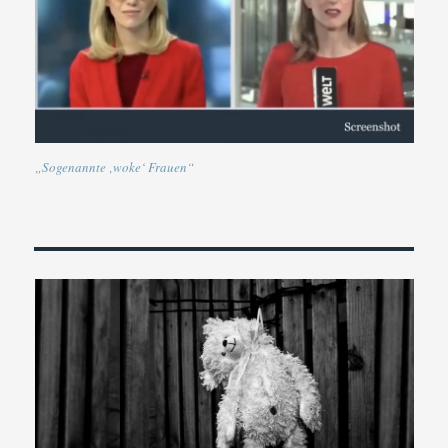
„Sogenannte ‚woke‘ Frauen“