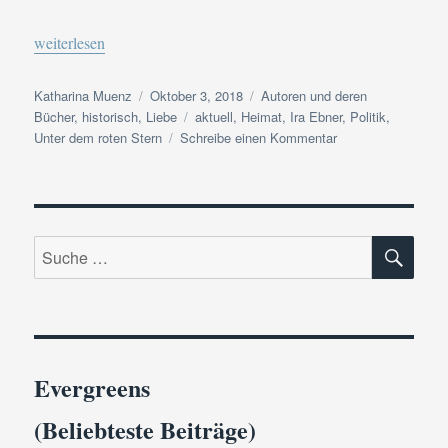
„Buchvorstellung | Unter dem roten Stern Band 1 der Himmel-Er
weiterlesen
Autor
Veröffentlicht
Kategorien
Katharina Muenz
Oktober 3, 2018
Autoren und deren
am
Schlagwörter
Bücher
,
historisch
,
Liebe
aktuell
,
Heimat
,
Ira Ebner
,
Politik
,
zu
Unter dem roten Stern
Schreibe einen Kommentar
Buchvorstellung
|
Unter
dem
SU
roten
Suche
Stern
nach:
Band
1
der
Himmel-
Erde-
Evergreens
Schnee-
Saga
(Beliebteste Beiträge)
von