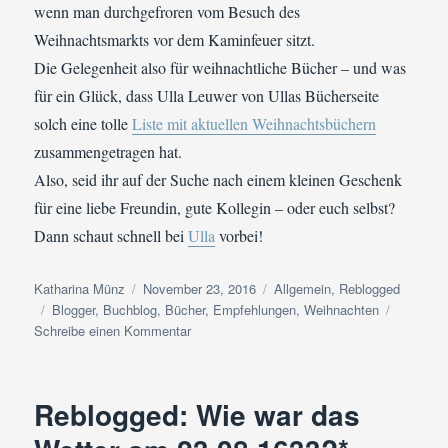
wenn man durchgefroren vom Besuch des
Weihnachtsmarkts vor dem Kaminfeuer sitzt.
Die Gelegenheit also für weihnachtliche Bücher – und was
für ein Glück, dass Ulla Leuwer von Ullas Bücherseite
solch eine tolle
Liste mit aktuellen Weihnachtsbüchern
zusammengetragen hat.
Also, seid ihr auf der Suche nach einem kleinen Geschenk
für eine liebe Freundin, gute Kollegin – oder euch selbst?
Dann schaut schnell bei
Ulla
vorbei!
Autor
Veröffentlicht
Kategorien
Katharina Münz
November 23, 2016
Allgemein
,
Reblogged
Schlagwörter
am
Blogger
,
Buchblog
,
Bücher
,
Empfehlungen
,
Weihnachten
zu
Schreibe einen Kommentar
Reblogged:
Ullas
Weihnachtsliste
Reblogged: Wie war das
oder:
Ja,