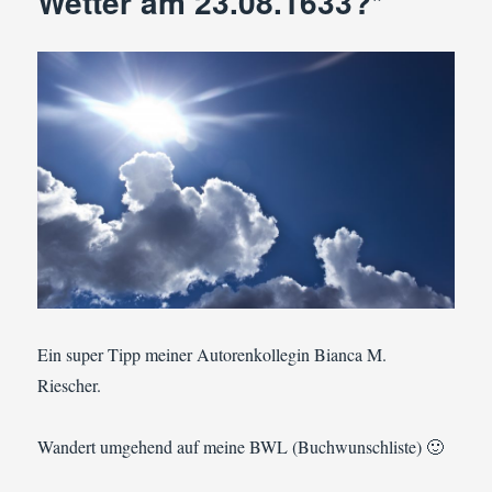
Wetter am 23.08.1633?*
isch
denn
jetzt
scho
Weihnachten?
Ein super Tipp meiner Autorenkollegin Bianca M.
Riescher.
Wandert umgehend auf meine BWL (Buchwunschliste) 🙂