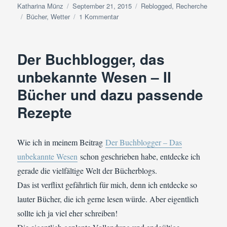
Autor
Veröffentlicht
Kategorien
Katharina Münz
September 21, 2015
Reblogged
,
Recherche
Schlagwörter
am
zu
Bücher
,
Wetter
1 Kommentar
Reblogged:
Wie
war
Der Buchblogger, das
das
Wetter
unbekannte Wesen – II
am
Bücher und dazu passende
23.08.1633?
*
Rezepte
Wie ich in meinem Beitrag
Der Buchblogger – Das
unbekannte Wesen
schon geschrieben habe, entdecke ich
gerade die vielfältige Welt der Bücherblogs.
Das ist verflixt gefährlich für mich, denn ich entdecke so
lauter Bücher, die ich gerne lesen würde. Aber eigentlich
sollte ich ja viel eher schreiben!