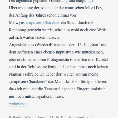
Die eigentlich geplante Vollendung und endgültige
Überarbeitung der Abenteuer der maurischen Magd Foy,
der Anfang des Jahres schon einmal von
Melwyns
eruptivem Charakter
ein Strich durch die
Rechnung gemacht wurde, wird nun wohl noch eine Weile
auf sich warten lassen müssen.
Angesichts des (Wieder)Erwachens der „13. Jungfrau“ und
dem Auftreten einer ebenso impulsiven wie mitteilsamen,
aber noch namenlosen Protagonistin (die ersten drei Kapitel
sind in der Rohfassung fertig und sie hat immer noch keinen
Namen!) schreibe ich lieber dort weiter, wo mir meine
„eruptiven Charaktere“ das Manuskript so flüssig diktieren,
dass ich mit über die Tastatur fliegenden Fingern praktisch
nur noch mitstenografieren muss.
„Der Buchblogger, das unbekannte Wesen – II Bücher und dazu 
weiterlesen
Autor
Veröffentlicht
Kategorien
Schlagwörter
Katharina Münz
August 28, 2015
Uncategorized