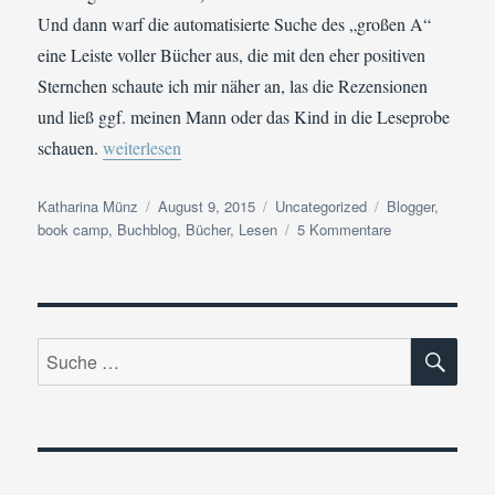
Und dann warf die automatisierte Suche des „großen A“
eine Leiste voller Bücher aus, die mit den eher positiven
Sternchen schaute ich mir näher an, las die Rezensionen
und ließ ggf. meinen Mann oder das Kind in die Leseprobe
„Der Buchblogger – Das unbekannte Wesen“
schauen.
weiterlesen
Autor
Veröffentlicht
Kategorien
Schlagwörter
Katharina Münz
August 9, 2015
Uncategorized
Blogger
,
am
zu
book camp
,
Buchblog
,
Bücher
,
Lesen
5 Kommentare
Der
Buchblogger
–
Das
SU
unbekannte
Suche
Wesen
nach: