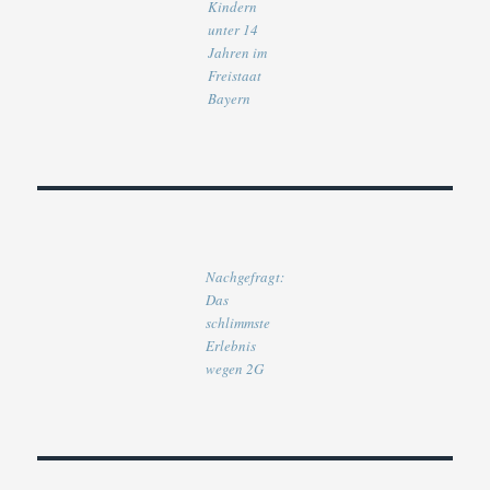
Kindern
unter 14
Jahren im
Freistaat
Bayern
Nachgefragt:
Das
schlimmste
Erlebnis
wegen 2G