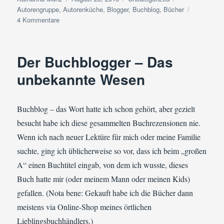
am
Autorengruppe
,
Autorenküche
,
Blogger
,
Buchblog
,
Bücher
zu
4 Kommentare
Der
Buchblogger,
das
Der Buchblogger – Das
unbekannte
Wesen
unbekannte Wesen
–
II
Bücher
Buchblog – das Wort hatte ich schon gehört, aber gezielt
und
besucht habe ich diese gesammelten Buchrezensionen nie.
dazu
passende
Wenn ich nach neuer Lektüre für mich oder meine Familie
Rezepte
suchte, ging ich üblicherweise so vor, dass ich beim „großen
A“ einen Buchtitel eingab, von dem ich wusste, dieses
Buch hatte mir (oder meinem Mann oder meinen Kids)
gefallen. (Nota bene: Gekauft habe ich die Bücher dann
meistens via Online-Shop meines örtlichen
Lieblingsbuchhändlers.)