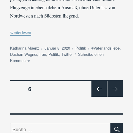
Flugzeuge in ebensolchem Ausmaß, ohne Unterlass von
Nordwesten nach Südosten fliegend.
„In eigener Sache | Iran muss sich entscheiden. Wir auch. Eine R
weiterlesen
Autor
Veröffentlicht
Kategorien
Schlagwörter
Katharina Muenz
Januar 8, 2020
Politik
#Vaterlandsliebe
,
am
Dushan Wegner
,
Iran
,
Politik
,
Twitter
Schreibe einen
zu
Kommentar
In
eigener
Sache
Beitragsnavigation
|
SEITE
6
Iran
muss
VOR
sich
HERI
entscheiden.
GE
SEIT
Wir
E
auch.
SU
Suche
Eine