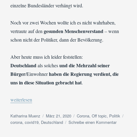
einzelne Bundesländer verhängt wird.
Noch vor zwei Wochen wollte ich es nicht wahrhaben,
gesunden Menschenverstand
vertraute auf den
– wenn
schon nicht der Politiker, dann der Bevölkerung.
Aber heute muss ich leider feststellen:
Deutschland
und die Mehrzahl seiner
als solches
Bürger
haben die Regierung verdient, die
/Einwohner
uns in diese Situation gebracht hat
.
„In eigener Sache | Corona-Ausgangssperre“
weiterlesen
Autor
Veröffentlicht
Kategorien
Schlag
Katharina Muenz
März 21, 2020
Corona
,
Off topic
,
Politik
am
zu
corona
,
covid19
,
Deutschland
Schreibe einen Kommentar
In
eigener