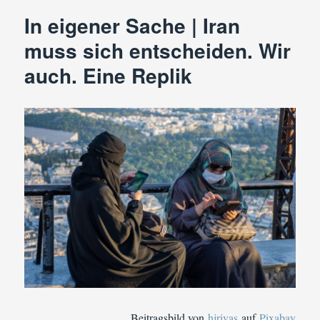
Sache
In eigener Sache | Iran
|
Corona-
muss sich entscheiden. Wir
Ausgangssp
auch. Eine Replik
Beitragsbild von
hjrivas
auf
Pixabay