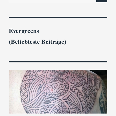
nach:
Replik
Evergreens
(Beliebteste Beiträge)