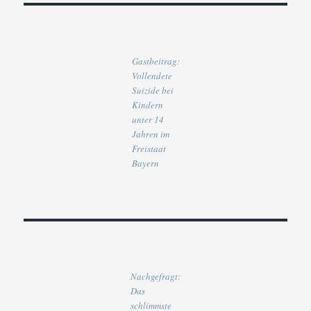
Gastbeitrag:
Vollendete
Suizide bei
Kindern
unter 14
Jahren im
Freistaat
Bayern
Nachgefragt:
Das
schlimmste