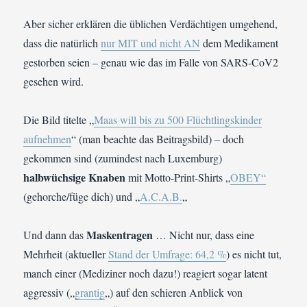
Aber sicher erklären die üblichen Verdächtigen umgehend,
dass die natürlich
nur MIT und nicht AN
dem Medikament
gestorben seien – genau wie das im Falle von SARS-CoV2
gesehen wird.
Die Bild titelte „
Maas will bis zu 500 Flüchtlingskinder
aufnehmen
“ (man beachte das Beitragsbild) – doch
gekommen sind (zumindest nach Luxemburg)
halbwüchsige Knaben
mit Motto-Print-Shirts „
OBEY“
(gehorche/füge dich) und „
A.C.A.B.
„
Maskentragen
Und dann das
… Nicht nur, dass eine
Mehrheit (aktueller
Stand der Umfrage: 64,2 %
) es nicht tut,
manch einer (Mediziner noch dazu!) reagiert sogar latent
aggressiv („
grantig
„) auf den schieren Anblick von