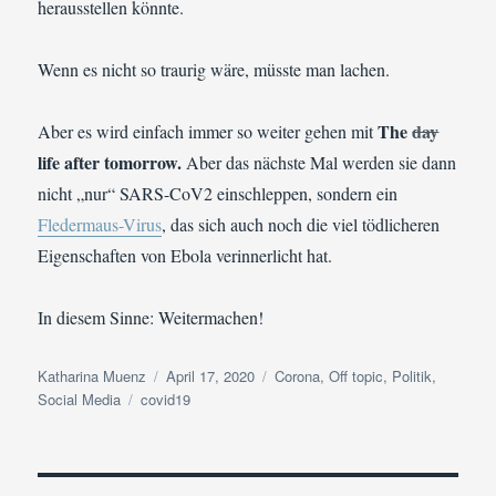
herausstellen könnte.
Wenn es nicht so traurig wäre, müsste man lachen.
The
day
Aber es wird einfach immer so weiter gehen mit
life after tomorrow.
Aber das nächste Mal werden sie dann
nicht „nur“ SARS-CoV2 einschleppen, sondern ein
Fledermaus-Virus
, das sich auch noch die viel tödlicheren
Eigenschaften von Ebola verinnerlicht hat.
In diesem Sinne: Weitermachen!
Autor
Veröffentlicht
Kategorien
Katharina Muenz
April 17, 2020
Corona
,
Off topic
,
Politik
,
Schlagwörter
am
Social Media
covid19