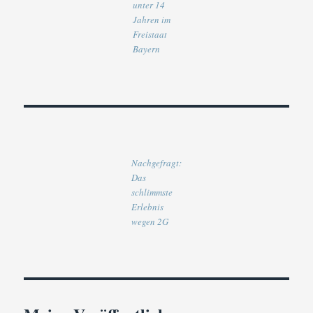
unter 14
Jahren im
Freistaat
Bayern
Nachgefragt:
Das
schlimmste
Erlebnis
wegen 2G