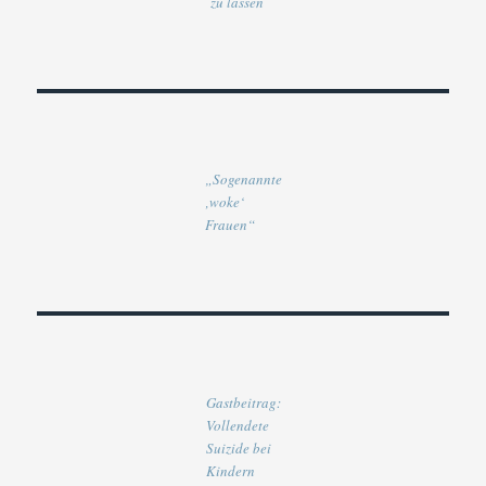
zu lassen
„Sogenannte
‚woke‘
Frauen“
Gastbeitrag:
Vollendete
Suizide bei
Kindern