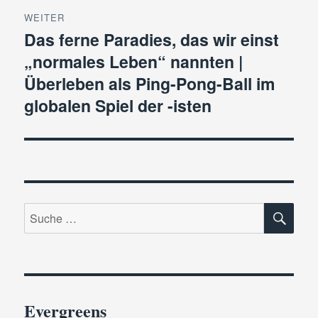
WEITER
Das ferne Paradies, das wir einst
Nächster
„normales Leben“ nannten |
Beitrag:
Überleben als Ping-Pong-Ball im
globalen Spiel der -isten
SU
Suche
nach:
Evergreens