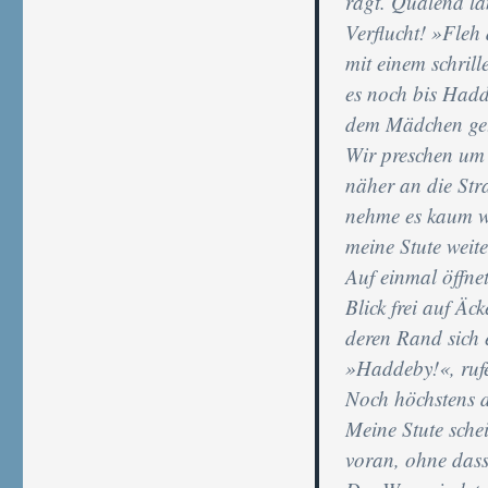
ragt. Quälend la
Verflucht! »Fleh
mit einem schrill
es noch bis Had
dem Mädchen getr
Wir preschen um
näher an die Str
nehme es kaum wa
meine Stute weite
Auf einmal öffne
Blick frei auf Äc
deren Rand sich 
»Haddeby!«, rufe
Noch höchstens d
Meine Stute schei
voran, ohne dass