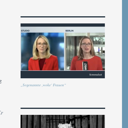
g
„Sogenannte ‚woke‘ Frauen“
Er