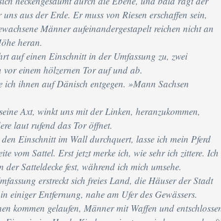
ich heckengesäumt durch die Ebene, und bald ragt der
 uns aus der Erde. Er muss von Riesen erschaffen sein,
gewachsene Männer aufeinandergestapelt reichen nicht an
Höhe heran.
hrt auf einen Einschnitt in der Umfassung zu, zwei
 vor einem hölzernen Tor auf und ab.
ie ich ihnen auf Dänisch entgegen. »Mann Sachsen
 seine Axt, winkt uns mit der Linken, heranzukommen,
re laut rufend das Tor öffnet.
en Einschnitt im Wall durchquert, lasse ich mein Pferd
te vom Sattel. Erst jetzt merke ich, wie sehr ich zittere. Ich
 der Satteldecke fest, während ich mich umsehe.
mfassung erstreckt sich freies Land, die Häuser der Stadt
t in einiger Entfernung, nahe am Ufer des Gewässers.
en kommen gelaufen, Männer mit Waffen und entschlosse