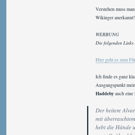
das
Verstehen muss man d
Danewerk
Weltkulturerbe
Wikinger anerkannt!
|
Zur
WERBUNG
Feier
des
Die folgenden Links
Tages
„Foy
Hier geht es zum Fil
und
der
Ring
Ich finde es ganz kl
des
Ausgangspunkt mei
Mauren“
gratis
Haddeby
auch eine 
Der heitere Alva
mit überraschtem
hebt die Hände u