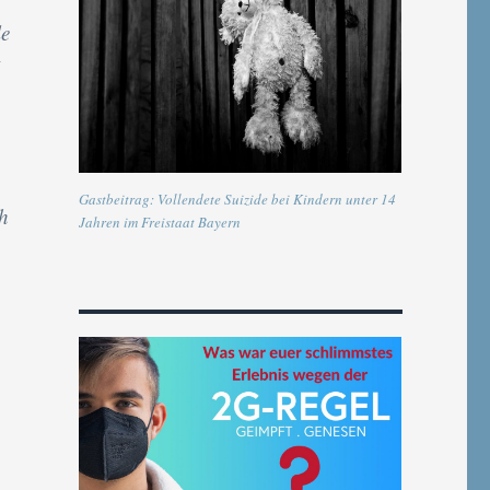
le
Gastbeitrag: Vollendete Suizide bei Kindern unter 14
h
Jahren im Freistaat Bayern