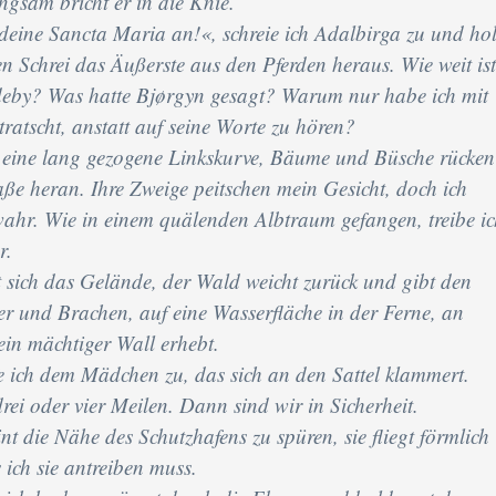
ngsam bricht er in die Knie.
 deine Sancta Maria an!«, schreie ich Adalbirga zu und ho
en Schrei das Äußerste aus den Pferden heraus. Wie weit ist
deby? Was hatte Bjørgyn gesagt? Warum nur habe ich mit
atscht, anstatt auf seine Worte zu hören?
 eine lang gezogene Linkskurve, Bäume und Büsche rücken
aße heran. Ihre Zweige peitschen mein Gesicht, doch ich
hr. Wie in einem quälenden Albtraum gefangen, treibe ic
r.
t sich das Gelände, der Wald weicht zurück und gibt den
ker und Brachen, auf eine Wasserfläche in der Ferne, an
ein mächtiger Wall erhebt.
 ich dem Mädchen zu, das sich an den Sattel klammert.
rei oder vier Meilen. Dann sind wir in Sicherheit.
nt die Nähe des Schutzhafens zu spüren, sie fliegt förmlich
 ich sie antreiben muss.