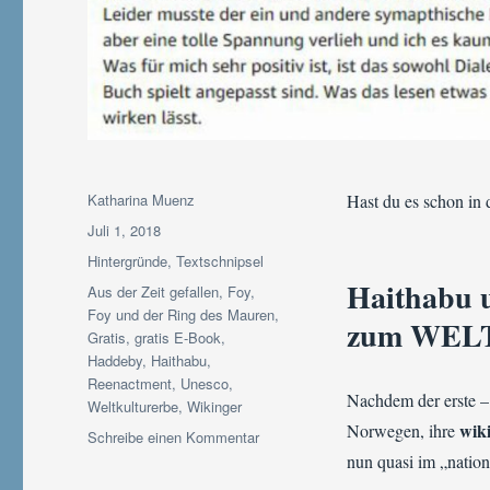
Autor
Katharina Muenz
Hast du es schon in
Veröffentlicht
Juli 1, 2018
am
Kategorien
Hintergründe
,
Textschnipsel
Haithabu 
Schlagwörter
Aus der Zeit gefallen
,
Foy
,
Foy und der Ring des Mauren
,
zum WEL
Gratis
,
gratis E-Book
,
Haddeby
,
Haithabu
,
Reenactment
,
Unesco
,
Nachdem der erste –
Weltkulturerbe
,
Wikinger
wiki
Norwegen, ihre
zu
Schreibe einen Kommentar
Haithabu
nun quasi im „nation
&